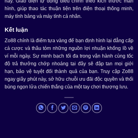
nay. Giao diện tự động điều chỉnh theo kích thước màn
hình, giúp thao tác thuận tiện trên điện thoại thông minh,
máy tính bảng và máy tính cá nhân.
Kết luận
Zo88 chính là điểm tựa vàng để bạn định hình lại đẳng cấp
cá cược và thâu tóm những nguồn lợi nhuận khổng lồ về
ví mỗi ngày. Sự minh bạch tối đa trong vận hành cùng tốc
độ trả thưởng chớp nhoáng tại đây sẽ đập tan mọi giới
hạn, bảo vệ tuyệt đối thành quả của bạn. Truy cập Zo88
ngay giây phút này, sở hữu chuỗi ưu đãi độc quyền và thổi
bùng ngọn lửa chiến thắng của một tay chơi thượng lưu.