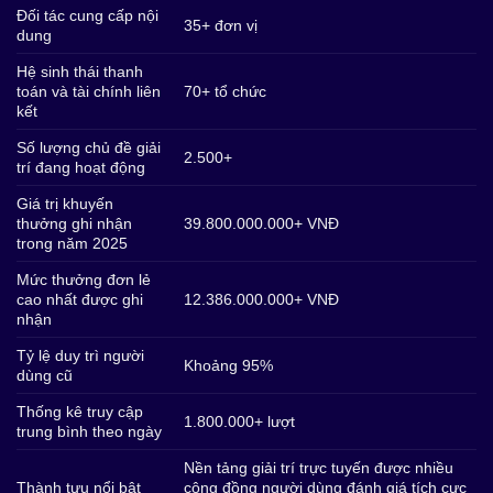
Đối tác cung cấp nội
35+ đơn vị
dung
Hệ sinh thái thanh
toán và tài chính liên
70+ tổ chức
kết
Số lượng chủ đề giải
2.500+
trí đang hoạt động
Giá trị khuyến
thưởng ghi nhận
39.800.000.000+ VNĐ
trong năm 2025
Mức thưởng đơn lẻ
cao nhất được ghi
12.386.000.000+ VNĐ
nhận
Tỷ lệ duy trì người
Khoảng 95%
dùng cũ
Thống kê truy cập
1.800.000+ lượt
trung bình theo ngày
Nền tảng giải trí trực tuyến được nhiều
Thành tựu nổi bật
cộng đồng người dùng đánh giá tích cực