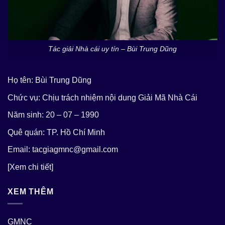
Tác giải Nhà cái uy tín – Bùi Trung Dũng
Net88 Thể Thao – Kịch Tính Từng Giây, Thắng Lớn
Họ tên: Bùi Trung Dũng
Chức vụ: Chịu trách nhiệm nội dung Giải Mã Nhà Cái
Năm sinh: 20 – 07 – 1990
Quê quán: TP. Hồ Chí Minh
Email:
tacgiagmnc@gmail.com
[
Xem chi tiết
]
Ta88 – Khởi Động Kỷ Nguyên Làm Giàu Săn Hũ Triệu Đô
XEM THÊM
GMNC