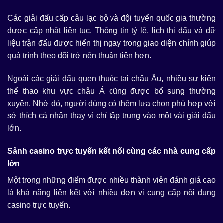
Các giải đấu cấp câu lạc bộ và đội tuyển quốc gia thường
được cập nhật liên tục. Thông tin tỷ lệ, lịch thi đấu và dữ
liệu trận đấu được hiển thị ngay trong giao diện chính giúp
quá trình theo dõi trở nên thuận tiện hơn.
Ngoài các giải đấu quen thuộc tại châu Âu, nhiều sự kiện
thể thao khu vực châu Á cũng được bổ sung thường
xuyên. Nhờ đó, người dùng có thêm lựa chọn phù hợp với
sở thích cá nhân thay vì chỉ tập trung vào một vài giải đấu
lớn.
Sảnh casino trực tuyến kết nối cùng các nhà cung cấp
lớn
Một trong những điểm được nhiều thành viên đánh giá cao
là khả năng liên kết với nhiều đơn vị cung cấp nội dung
casino trực tuyến.