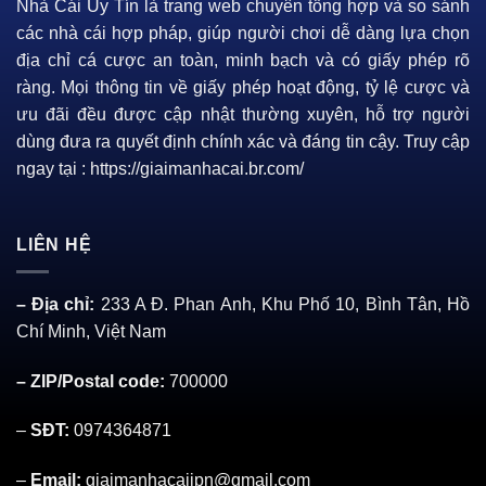
Nhà Cái Uy Tín
là trang web chuyên tổng hợp và so sánh
các nhà cái hợp pháp, giúp người chơi dễ dàng lựa chọn
địa chỉ cá cược an toàn, minh bạch và có giấy phép rõ
ràng. Mọi thông tin về giấy phép hoạt động, tỷ lệ cược và
ưu đãi đều được cập nhật thường xuyên, hỗ trợ người
dùng đưa ra quyết định chính xác và đáng tin cậy. Truy cập
ngay tại :
https://giaimanhacai.br.com/
Gem88 – Thánh Địa Cá Cược Thế Hệ Mới Săn Hũ Tỷ Đồng
LIÊN HỆ
– Địa chỉ:
233 A Đ. Phan Anh, Khu Phố 10, Bình Tân, Hồ
Chí Minh, Việt Nam
– ZIP/Postal code:
700000
–
SĐT:
0974364871
Khám Phá Sky88 – Siêu Nền Tảng Đổi Đời Trong 1 Phút
–
Email:
giaimanhacaijpn@gmail.com