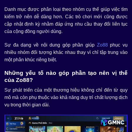
Danh mục được phân loại theo nhóm cụ thể giúp việc tìm
kiếm trở nên dễ dàng hơn. Các trò chơi mới cũng được
cập nhật định kỳ nhằm đáp ứng nhu cầu thay đổi liên tục
của cộng đồng người dùng.
Sự đa dạng về nội dung góp phần giúp
Zo88
phục vụ
nhiều nhóm đối tượng khác nhau thay vì chỉ tập trung vào
một phân khúc riêng biệt.
Những yếu tố nào góp phần tạo nên vị thế
của Zo88?
Sự phát triển của một thương hiệu không chỉ đến từ quy
mô mà còn phụ thuộc vào khả năng duy trì chất lượng dịch
vụ trong thời gian dài.