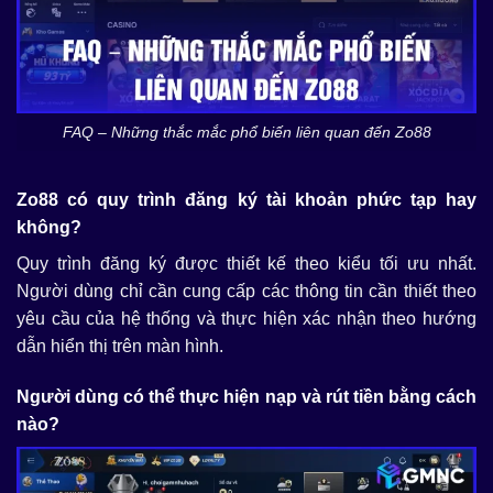
FAQ – Những thắc mắc phổ biến liên quan đến Zo88
Zo88 có quy trình đăng ký tài khoản phức tạp hay
không?
Quy trình đăng ký được thiết kế theo kiểu tối ưu nhất.
Người dùng chỉ cần cung cấp các thông tin cần thiết theo
yêu cầu của hệ thống và thực hiện xác nhận theo hướng
dẫn hiển thị trên màn hình.
Người dùng có thể thực hiện nạp và rút tiền bằng cách
nào?