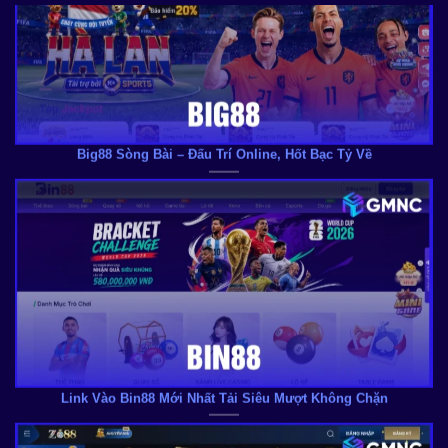
Link Vào Bin88 Mới Nhất Tải Siêu Mượt Không Chặn