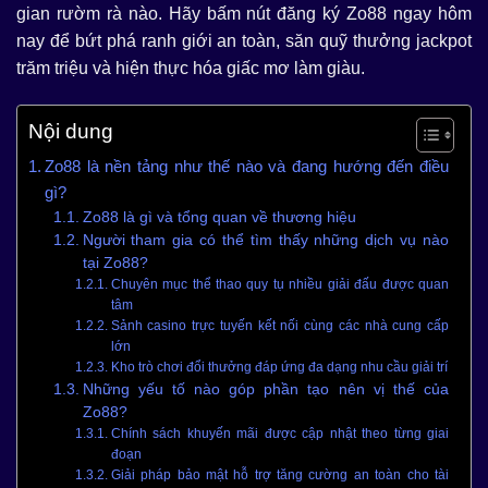
gian rườm rà nào. Hãy bấm nút đăng ký Zo88 ngay hôm
nay để bứt phá ranh giới an toàn, săn quỹ thưởng jackpot
trăm triệu và hiện thực hóa giấc mơ làm giàu.
Nội dung
Zo88 là nền tảng như thế nào và đang hướng đến điều
gì?
Zo88 là gì và tổng quan về thương hiệu
Người tham gia có thể tìm thấy những dịch vụ nào
tại Zo88?
Chuyên mục thể thao quy tụ nhiều giải đấu được quan
tâm
Sảnh casino trực tuyến kết nối cùng các nhà cung cấp
lớn
Kho trò chơi đổi thưởng đáp ứng đa dạng nhu cầu giải trí
Những yếu tố nào góp phần tạo nên vị thế của
Zo88?
Chính sách khuyến mãi được cập nhật theo từng giai
đoạn
Giải pháp bảo mật hỗ trợ tăng cường an toàn cho tài