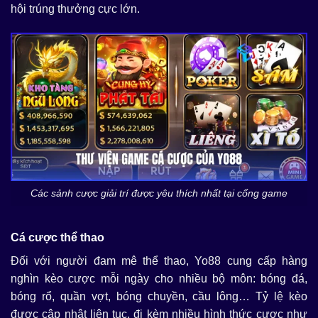
hội trúng thưởng cực lớn.
Các sảnh cược giải trí được yêu thích nhất tại cổng game
Cá cược thể thao
Đối với người đam mê thể thao, Yo88 cung cấp hàng
nghìn kèo cược mỗi ngày cho nhiều bộ môn: bóng đá,
bóng rổ, quần vợt, bóng chuyền, cầu lông… Tỷ lệ kèo
được cập nhật liên tục, đi kèm nhiều hình thức cược như