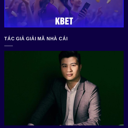
TÁC GIẢ GIẢI MÃ NHÀ CÁI
Max88 Casino – Sảnh Chơi Xanh Chín, Thắng Lớn
Net88 Thể Thao – Kịch Tính Từng Giây, Thắng Lớn