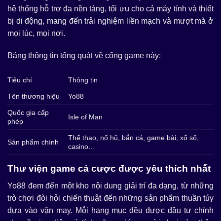
hệ thống hỗ trợ đa nền tảng, tối ưu cho cả máy tính và thiết
bị di động, mang đến trải nghiệm liền mạch và mượt mà ở
mọi lúc, mọi nơi.
Bảng thông tin tổng quát về cổng game này:
Tiêu chí
Thông tin
Tên thương hiệu
Yo88
Quốc gia cấp
Isle of Man
phép
Thể thao, nổ hũ, bắn cá, game bài, xổ số,
Sản phẩm chính
casino…
Thư viện game cá cược được yêu thích nhất
Yo88 đem đến một kho nội dung giải trí đa dạng, từ những
trò chơi đòi hỏi chiến thuật đến những sản phẩm thuần túy
dựa vào vận may. Mỗi hạng mục đều được đầu tư chỉnh