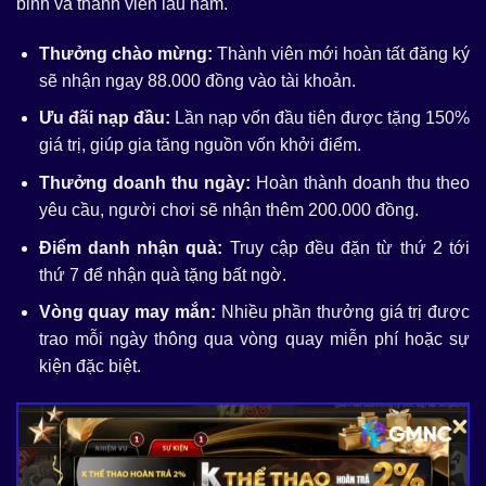
binh và thành viên lâu năm.
Thưởng chào mừng:
Thành viên mới hoàn tất đăng ký
sẽ nhận ngay 88.000 đồng vào tài khoản.
Ưu đãi nạp đầu:
Lần nạp vốn đầu tiên được tặng 150%
giá trị, giúp gia tăng nguồn vốn khởi điểm.
Thưởng doanh thu ngày:
Hoàn thành doanh thu theo
yêu cầu, người chơi sẽ nhận thêm 200.000 đồng.
Điểm danh nhận quà:
Truy cập đều đặn từ thứ 2 tới
thứ 7 để nhận quà tặng bất ngờ.
Vòng quay may mắn:
Nhiều phần thưởng giá trị được
trao mỗi ngày thông qua vòng quay miễn phí hoặc sự
kiện đặc biệt.