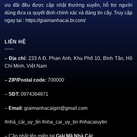
ưu đãi đều được cập nhật thường xuyên, hỗ trợ người
Gem88 – Thánh Địa Cá Cược Thế Hệ Mới Săn Hũ Tỷ Đồng
dùng đưa ra quyết định chính xác và đáng tin cậy. Truy cập
ngay tại :
https://giaimanhacai.br.com/
LIÊN HỆ
– Địa chỉ:
233 A Đ. Phan Anh, Khu Phố 10, Bình Tân, Hồ
Chí Minh, Việt Nam
– ZIP/Postal code:
700000
Khám Phá Sky88 – Siêu Nền Tảng Đổi Đời Trong 1 Phút
–
SĐT:
0974364871
–
Email:
giaimanhacaijpn@gmail.com
#nhà_cái_uy_tín #nha_cai_uy_tin #nhacaiuytin
– Cập nhật tên miền tại
Giải Mã Nhà Cái
: