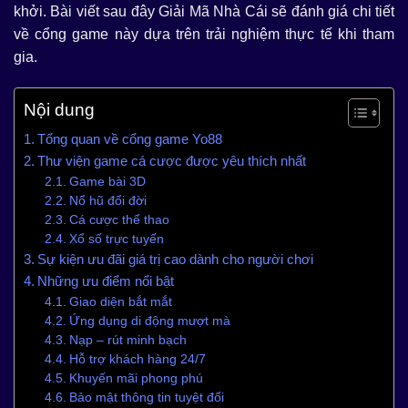
khởi. Bài viết sau đây Giải Mã Nhà Cái sẽ đánh giá chi tiết
về cổng game này dựa trên trải nghiệm thực tế khi tham
gia.
Nội dung
Tổng quan về cổng game Yo88
Thư viện game cá cược được yêu thích nhất
Game bài 3D
Nổ hũ đổi đời
Cá cược thể thao
Xổ số trực tuyến
Sự kiện ưu đãi giá trị cao dành cho người chơi
Những ưu điểm nổi bật
Giao diện bắt mắt
Ứng dụng di động mượt mà
Nạp – rút minh bạch
Hỗ trợ khách hàng 24/7
Khuyến mãi phong phú
Bảo mật thông tin tuyệt đối