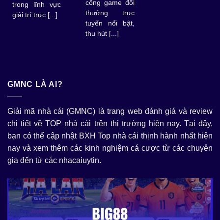
cổng game đổi
trong lĩnh vực
thưởng trực
giải trí trực [...]
tuyến nổi bật,
thu hút [...]
GMNC LÀ AI?
Giải mã nhà cái (GMNC) là trang web đánh giá và review
chi tiết về TOP nhà cái trên thị trường hiện nay. Tại đây,
bạn có thể cập nhật BXH Top nhà cái thịnh hành nhất hiện
Big88 Sòng Bài – Đấu Trí Online, Hốt Bạc Tỷ Về
nay và xem thêm các kinh nghiệm cá cược từ các chuyên
gia đến từ các nhacaiuytin.