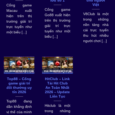
lưu số 1
cho người
Việt
Cổng game
Cổng game
Macau xuất
V8Club là một
Go88 xuất hiện
hiện trên thị
trong những
trên thị trường
trường giải trí
nền tảng nhà
giải trí trực
trực tuyến như
cái trực tuyến
tuyến như một
một biểu [...]
thu hút nhiều
biểu [...]
người chơi [...]
Top88 – Cổng
HitClub – Link
game giải trí
Tải Hit Club
đổi thưởng uy
An Toàn Nhất
tín 2026
2026 – Update
Liên Tục
Top88 đang
Hitclub là một
dần khẳng định
trong những
vị thế của mình