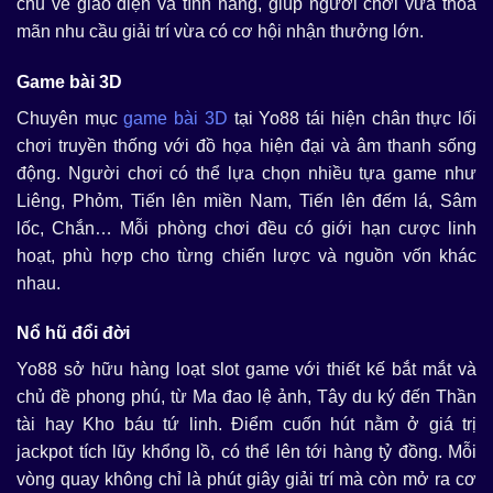
chu về giao diện và tính năng, giúp người chơi vừa thỏa
mãn nhu cầu giải trí vừa có cơ hội nhận thưởng lớn.
Game bài 3D
Chuyên mục
game bài 3D
tại Yo88 tái hiện chân thực lối
chơi truyền thống với đồ họa hiện đại và âm thanh sống
động. Người chơi có thể lựa chọn nhiều tựa game như
Liêng, Phỏm, Tiến lên miền Nam, Tiến lên đếm lá, Sâm
lốc, Chắn… Mỗi phòng chơi đều có giới hạn cược linh
hoạt, phù hợp cho từng chiến lược và nguồn vốn khác
nhau.
Nổ hũ đổi đời
Yo88 sở hữu hàng loạt slot game với thiết kế bắt mắt và
chủ đề phong phú, từ Ma đao lệ ảnh, Tây du ký đến Thần
tài hay Kho báu tứ linh. Điểm cuốn hút nằm ở giá trị
jackpot tích lũy khổng lồ, có thể lên tới hàng tỷ đồng. Mỗi
vòng quay không chỉ là phút giây giải trí mà còn mở ra cơ