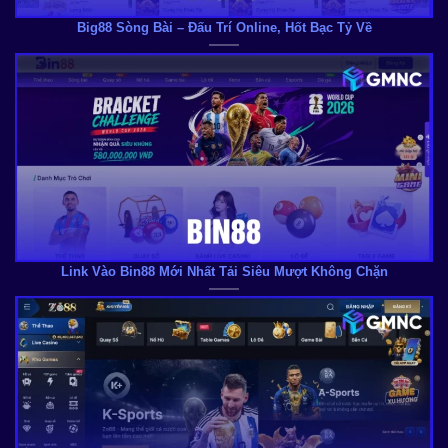
Link Vào Bin88 Mới Nhất Tải Siêu Mượt Không Chặn
Đăng Ký Zo88 – Rinh Khuyến Mãi Khủng Cho Tân Thủ