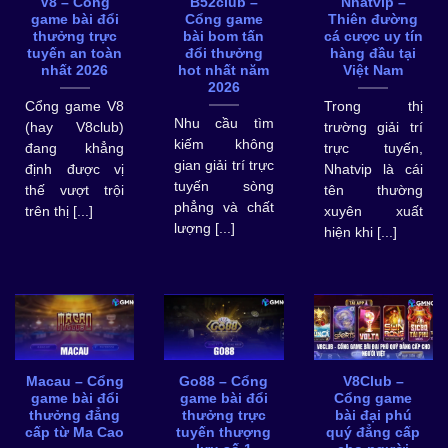
V8 – Cổng
B52club –
Nhatvip –
game bài đổi
Cổng game
Thiên đường
thưởng trực
bài bom tấn
cá cược uy tín
tuyến an toàn
đổi thưởng
hàng đầu tại
nhất 2026
hot nhất năm
Việt Nam
2026
Cổng game V8
Trong thị
Nhu cầu tìm
(hay V8club)
trường giải trí
kiếm không
đang khẳng
trực tuyến,
gian giải trí trực
định được vị
Nhatvip là cái
tuyến sòng
thế vượt trội
tên thường
phẳng và chất
trên thị [...]
xuyên xuất
lượng [...]
hiện khi [...]
Macau – Cổng
Go88 – Cổng
V8Club –
game bài đổi
game bài đổi
Cổng game
thưởng đẳng
thưởng trực
bài đại phú
cấp từ Ma Cao
tuyến thượng
quý đẳng cấp