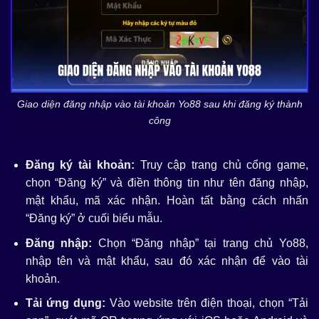
Giao diện đăng nhập vào tài khoản Yo88 sau khi đăng ký thành
công
Đăng ký tài khoản:
Truy cập trang chủ cổng game,
chọn “Đăng ký” và điền thông tin như tên đăng nhập,
mật khẩu, mã xác nhận. Hoàn tất bằng cách nhấn
“Đăng ký” ở cuối biểu mẫu.
Đăng nhập:
Chọn “Đăng nhập” tại trang chủ Yo88,
nhập tên và mật khẩu, sau đó xác nhận để vào tài
khoản.
Tải ứng dụng:
Vào website trên điện thoại, chọn “Tải