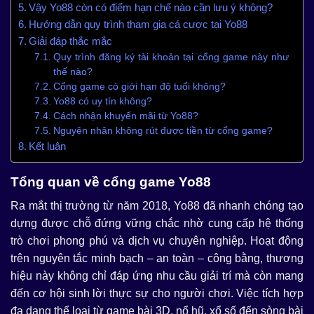
Vậy Yo88 còn có điểm hạn chế nào cần lưu ý không?
Hướng dẫn quy trình tham gia cá cược tại Yo88
Giải đáp thắc mắc
Quy trình đăng ký tài khoản tại cổng game này như
thế nào?
Cổng game có giới hạn độ tuổi không?
Yo88 có uy tín không?
Cách nhận khuyến mãi từ Yo88?
Nguyên nhân không rút được tiền từ cổng game?
Kết luận
Tổng quan về cổng game Yo88
Ra mắt thị trường từ năm 2018, Yo88 đã nhanh chóng tạo
dựng được chỗ đứng vững chắc nhờ cung cấp hệ thống
trò chơi phong phú và dịch vụ chuyên nghiệp. Hoạt động
trên nguyên tắc minh bạch – an toàn – công bằng, thương
hiệu này không chỉ đáp ứng nhu cầu giải trí mà còn mang
đến cơ hội sinh lời thực sự cho người chơi. Việc tích hợp
đa dạng thể loại từ game bài 3D, nổ hũ, xổ số đến sòng bài