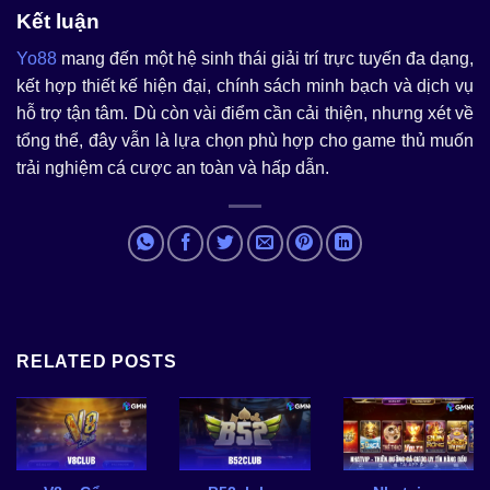
Kết luận
Yo88
mang đến một hệ sinh thái giải trí trực tuyến đa dạng,
kết hợp thiết kế hiện đại, chính sách minh bạch và dịch vụ
hỗ trợ tận tâm. Dù còn vài điểm cần cải thiện, nhưng xét về
tổng thể, đây vẫn là lựa chọn phù hợp cho game thủ muốn
trải nghiệm cá cược an toàn và hấp dẫn.
RELATED POSTS