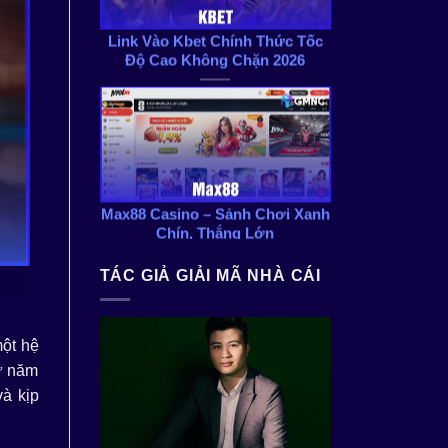
Max88 Casino – Sảnh Chơi Xanh
Chín, Thắng Lớn
Net88 Thể Thao – Kịch Tính
TÁC GIẢ GIẢI MÃ NHÀ CÁI
Từng Giây, Thắng Lớn
một hệ
từ năm
à kịp
Ta88 – Khởi Động Kỷ Nguyên
Làm Giàu Săn Hũ Triệu Đô