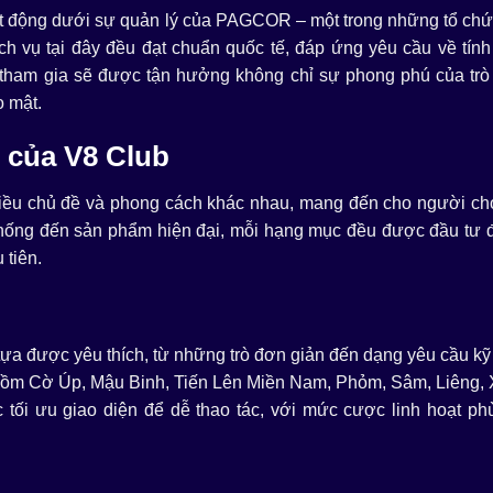
oạt động dưới sự quản lý của PAGCOR – một trong những tổ ch
ch vụ tại đây đều đạt chuẩn quốc tế, đáp ứng yêu cầu về tín
 tham gia sẽ được tận hưởng không chỉ sự phong phú của trò 
o mật.
ật của V8 Club
hiều chủ đề và phong cách khác nhau, mang đến cho người chơ
 thống đến sản phẩm hiện đại, mỗi hạng mục đều được đầu tư 
 tiên.
tựa được yêu thích, từ những trò đơn giản đến dạng yêu cầu k
 gồm Cờ Úp, Mậu Binh, Tiến Lên Miền Nam, Phỏm, Sâm, Liêng, 
 tối ưu giao diện để dễ thao tác, với mức cược linh hoạt p