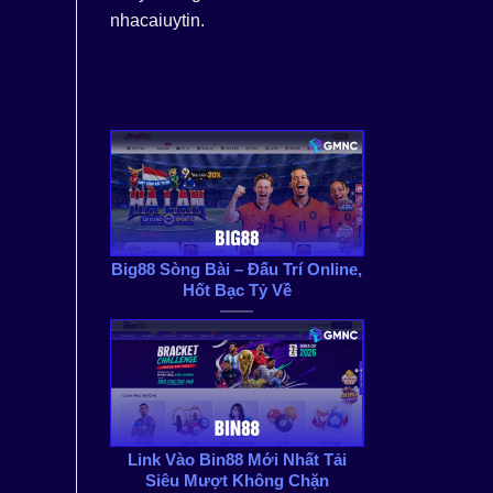
nhacaiuytin.
Big88 Sòng Bài – Đấu Trí Online,
Hốt Bạc Tỷ Về
Link Vào Bin88 Mới Nhất Tải
Siêu Mượt Không Chặn