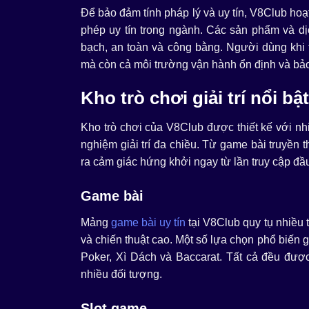
Để bảo đảm tính pháp lý và uy tín, V8Club h
phép uy tín trong ngành. Các sản phẩm và dị
bạch, an toàn và công bằng. Người dùng khi
mà còn cả môi trường vận hành ổn định và bả
Kho trò chơi giải trí nổi b
Kho trò chơi của V8Club được thiết kế với n
nghiệm giải trí đa chiều. Từ game bài truyền
ra cảm giác hứng khởi ngay từ lần truy cập đầu
Game bài
Mảng
game bài uy tín
tại V8Club quy tụ nhiều 
và chiến thuật cao. Một số lựa chọn phổ biến
Poker, Xì Dách và Baccarat. Tất cả đều được
nhiều đối tượng.
Slot game