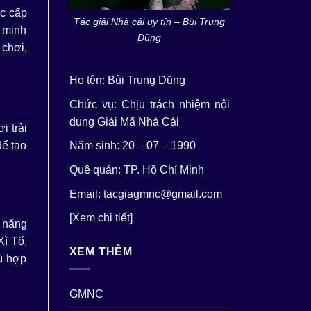
ức cấp
Tác giải Nhà cái uy tín – Bùi Trung
h minh
Dũng
chơi,
Họ tên: Bùi Trung Dũng
Chức vụ: Chịu trách nhiệm nội
Chinh Phục Đỉnh Cao Dabet –
Thánh Địa Đổi Đời Xanh Chín
dung Giải Mã Nhà Cái
i trải
để tạo
Năm sinh: 20 – 07 – 1990
Quê quán: TP. Hồ Chí Minh
Email:
tacgiagmnc@gmail.com
[
Xem chi tiết
]
ỹ năng
11win – Kích Nổ Quỹ Thưởng
Khủng Đổi Đời Trong 1 Phút
Xì Tố,
XEM THÊM
hù hợp
GMNC