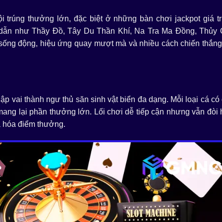
i trúng thưởng lớn, đặc biệt ở những bàn chơi jackpot giá tr
 dẫn như Thầy Đồ, Tây Du Thần Khí, Na Tra Ma Đồng, Thủy 
sống động, hiệu ứng quay mượt mà và nhiều cách chiến thắng
 vai thành ngư thủ săn sinh vật biển đa dạng. Mỗi loại cá có g
 mang lại phần thưởng lớn. Lối chơi dễ tiếp cận nhưng vẫn đòi 
a hóa điểm thưởng.