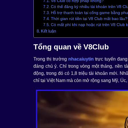
V8 Club có hợp pháp không?
Có thể đăng ký nhiều tài khoản trên V8 C
Hỗ trợ thanh toán tại cổng game bằng ph
Thời gian rút tiền tại V8 Club mất bao lâu?
Có mất phí khi nạp hoặc rút trên V8 Club 
Kết luận
Tổng quan về V8Club
Trong thị trường
nhacaiuytin
trực tuyến đang 
đáng chú ý. Chỉ trong vòng một tháng, nền tả
động, trong đó có 1,8 triệu tài khoản mới. 
chỉ tại Việt Nam mà còn mở rộng sang Mỹ, Úc,