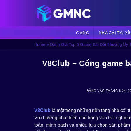
Bỏ
qua
nội
dung
GMNC
NHÀ CÁI TÀI XỈ
Home
»
Đánh Giá Top 6 Game Bài Đổi Thưởng Uy T
V8Club – Cổng game bà
ĐĂNG VÀO
THÁNG 8 24, 2
V8Club
là một trong những nền tảng n
hà cái
tr
Với hướng phát triển chú trọng vào trải nghi
toàn, minh bạch và nhiều lựa chọn sản phẩm 