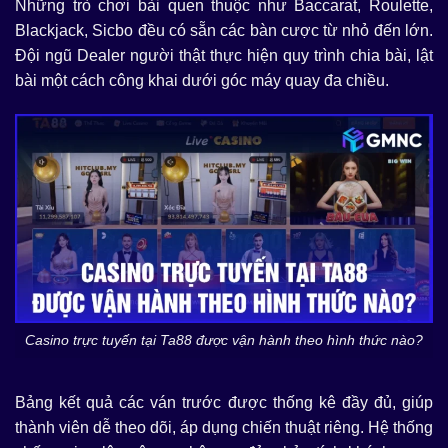
Những trò chơi bài quen thuộc như Baccarat, Roulette,
Blackjack, Sicbo đều có sẵn các bàn cược từ nhỏ đến lớn.
Đội ngũ Dealer người thật thực hiện quy trình chia bài, lật
bài một cách công khai dưới góc máy quay đa chiều.
Casino trực tuyến tại Ta88 được vận hành theo hình thức nào?
Bảng kết quả các ván trước được thống kê đầy đủ, giúp
thành viên dễ theo dõi, áp dụng chiến thuật riêng. Hệ thống