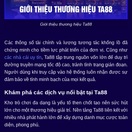
Giới thiệu thương hiệu Ta88
Các thông số tài chính và lượng tương tác khổng lồ đã
chứng minh cho tiềm lực phát triển của đơn vị. Cũng như
các nhà cái uy tín
, Ta88 tập trung nguồn vốn lớn để duy trì
đường truyền mạng tốc độ cao, tránh tình trạng gián đoạn.
Người dùng khi truy cập vào hệ thống luôn nhận được sự
đảm bảo về tính minh bạch của mọi kết quả.
Khám phá các dịch vụ nổi bật tại Ta88
Kho trò chơi đa dạng là yếu tố then chốt tạo nên sức hút
lớn cho một thương hiệu giải trí. Nền tảng Ta88 liên kết với
nhiều nhà phát hành lớn để xây dựng danh mục cược toàn
diện, phong phú.