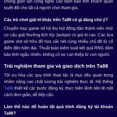
chống gian lận công nghệ cao đảm bảo tính khách quan
tuyệt đối cho tất cả người chơi tham gia.
Các trò chơi giải trí khác trên Ta88 có gì đáng chú ý?
Chuyên mục game nổ hũ thu hút đông đảo thành viên nhờ
cơ cấu giải thưởng tích lũy Jackpot có giá trị cao. Các tựa
game slot sở hữu đồ họa sắc nét cùng nhiều chủ đề từ cổ
điển đến hiện đại. Thuật toán kiểm soát kết quả RNG đảm
bảo tính ngẫu nhiên, không có sự can thiệp từ con người.
Trải nghiệm tham gia và giao dịch trên Ta88
Tối ưu hóa các quy trình thao tác là mục tiêu quan trọng
nhằm nâng cao chất lượng trải nghiệm thực tế. Hệ thống
Ta88
thiết kế các bước đăng ký, thực hiện lệnh tiền tệ một
cách đơn giản, dễ tiếp cận.
Làm thế nào để hoàn tất quá trình đăng ký tài khoản
Ta88?