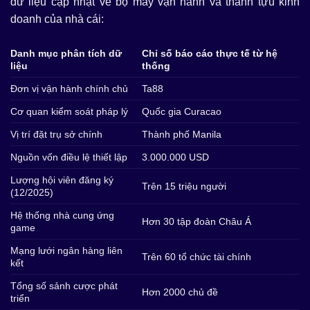
dữ liệu cập nhật về bộ máy vận hành và thành tựu kinh
doanh của nhà cái:
Danh mục phân tích dữ
Chỉ số báo cáo thực tế từ hệ
liệu
thống
Đơn vị vận hành chính chủ
Ta88
Cơ quan kiểm soát pháp lý
Quốc gia Curacao
Vị trí đặt trụ sở chính
Thành phố Manila
Nguồn vốn điều lệ thiết lập
3.000.000 USD
Lượng hội viên đăng ký
Trên 15 triệu người
(12/2025)
Hệ thống nhà cung ứng
Hơn 30 tập đoàn Châu Á
game
Mạng lưới ngân hàng liên
Trên 60 tổ chức tài chính
kết
Tổng số sảnh cược phát
Hơn 2000 chủ đề
triển