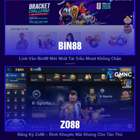
Link Vào Bin88 Mới Nhất Tải Siêu Mượt Không Chặn
Đăng Ký Zo88 – Rinh Khuyến Mãi Khủng Cho Tân Thủ