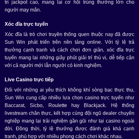
trị jackpot cao, mang lại cơ hội trúng thưởng lớn cho
người may mắn.
Xóc đĩa trực tuyến
Xóc đĩa là trò chơi truyền thống quen thuộc nay đã được
Sun Win phát triển trên nền tảng online. Với tỷ lệ trả
thưởng cạnh tranh và cách chơi đơn giản, xóc đĩa trực
tuyến mang lại những giây phút giải trí thú vị, dễ tiếp cận
với cả người mới lẫn người có kinh nghiệm.
Live Casino trực tiếp
Đối với những ai yêu thích không khí sòng bạc thực thụ,
Sun Win cung cấp nhiều lựa chọn casino trực tuyến như
Baccarat, Sicbo, Roulette hay Blackjack. Hệ thống
livestream chân thực, kết hợp cùng đội ngũ dealer chuyên
nghiệp mang lại trải nghiệm gần gũi như tại casino ngoài
đời. Đồng thời, tỷ lệ thưởng được đánh giá khá cạnh
tranh, phù hợp với nhiều phong cách chơi khác nhau.