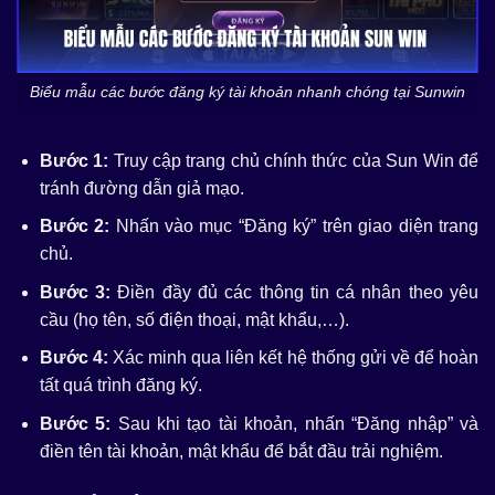
Biểu mẫu các bước đăng ký tài khoản nhanh chóng tại Sunwin
Bước 1:
Truy cập trang chủ chính thức của Sun Win để
tránh đường dẫn giả mạo.
Bước 2:
Nhấn vào mục “Đăng ký” trên giao diện trang
chủ.
Bước 3:
Điền đầy đủ các thông tin cá nhân theo yêu
cầu (họ tên, số điện thoại, mật khẩu,…).
Bước 4:
Xác minh qua liên kết hệ thống gửi về để hoàn
tất quá trình đăng ký.
Bước 5:
Sau khi tạo tài khoản, nhấn “Đăng nhập” và
điền tên tài khoản, mật khẩu để bắt đầu trải nghiệm.