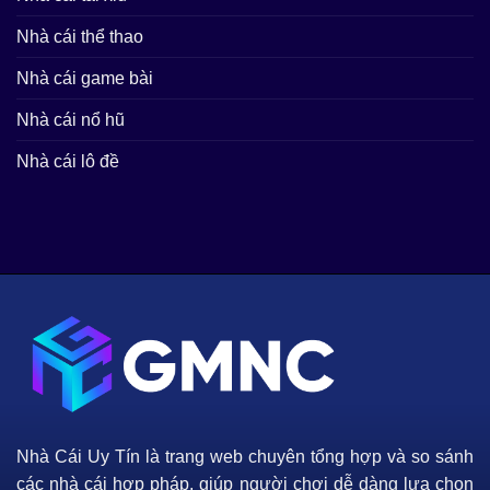
Nhà cái thể thao
Nhà cái game bài
Nhà cái nổ hũ
Nhà cái lô đề
11win – Kích Nổ Quỹ Thưởng Khủng Đổi Đời Trong 1 Phút
Nhà Cái Uy Tín
là trang web chuyên tổng hợp và so sánh
các nhà cái hợp pháp, giúp người chơi dễ dàng lựa chọn