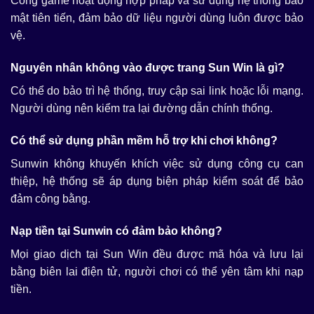
Cổng game hoạt động hợp pháp và sử dụng hệ thống bảo
mật tiên tiến, đảm bảo dữ liệu người dùng luôn được bảo
vệ.
Nguyên nhân không vào được trang Sun Win là gì?
Có thể do bảo trì hệ thống, truy cập sai link hoặc lỗi mạng.
Người dùng nên kiểm tra lại đường dẫn chính thống.
Có thể sử dụng phần mềm hỗ trợ khi chơi không?
Sunwin không khuyến khích việc sử dụng công cụ can
thiệp, hệ thống sẽ áp dụng biện pháp kiểm soát để bảo
đảm công bằng.
Nạp tiền tại Sunwin có đảm bảo không?
Mọi giao dịch tại Sun Win đều được mã hóa và lưu lại
bằng biên lai điện tử, người chơi có thể yên tâm khi nạp
tiền.