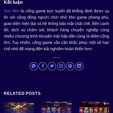
Kết luận
Sun Win
là cổng game trực tuyến đã khẳng định được uy
tín với cộng đồng người chơi nhờ kho game phong phú,
giao diện hiện đại và hệ thống bảo mật chặt chẽ. Bên cạnh
đó, dịch vụ chăm sóc khách hàng chuyên nghiệp cùng
nhiều chương trình khuyến mãi hấp dẫn cũng là điểm cộng
lớn. Tuy nhiên, cổng game vẫn cần khắc phục một số hạn
chế nhỏ để mang đến trải nghiệm hoàn thiện hơn.
RELATED POSTS