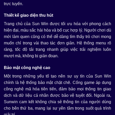
trực tuyến.
Thiết kế giao diện thu hút
Trang chủ của Sun Win được tối ưu hóa với phong cách
hiện đại, màu sắc hài hòa và bố cục hợp lý. Người chơi dù
mới làm quen cũng có thể dễ dàng tìm thấy trò chơi mong
muốn chỉ trong vài thao tác đơn giản. Hệ thống menu rõ
ràng, tốc độ tải trang nhanh giúp việc trải nghiệm luôn
mượt mà, không bị gián đoạn.
Bảo mật công nghệ cao
Một trong những yếu tố tạo nên sự uy tín của Sun Win
chính là hệ thống bảo mật chặt chẽ. Cổng game áp dụng
công nghệ mã hóa tiên tiến, đảm bảo mọi thông tin giao
dịch và dữ liệu cá nhân được bảo vệ tuyệt đối. Ngoài ra,
Sunwin cam kết không chia sẻ thông tin của người dùng
cho bên thứ ba, mang lại sự yên tâm trong suốt quá trình
giải trí.