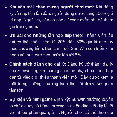
Khuyến mãi chào mừng người chơi mới:
Khi đăng
ký và nạp tiền lần đầu, người dùng được tặng 100% giá
trị nạp. Ngoài ra, còn có các giftcode miễn phí để tham
gia trải nghiệm.
Ưu đãi cho những lần nạp tiếp theo:
Thành viên lâu
dài có thể nhận thêm từ 20% đến 50% giá trị nạp tùy
theo chương trình. Bên cạnh đó, Sun Win còn triển khai
hoàn trả thua cược với mức lên tới 5%.
Chính sách dành cho đại lý:
Đăng ký trở thành đại lý
của Sunwin, người tham gia có thể nhận hoa hồng hấp
dẫn từ việc giới thiệu thành viên mới. Đây được xem là
một trong những chương trình thu hút được sự quan
tâm lớn.
Sự kiện và mini game định kỳ
: Sunwin thường xuyên
tổ chức quay số trúng thưởng, sự kiện đặc biệt dịp lễ tết
với nhiều phần quà giá trị. Người chơi có thể theo dõi