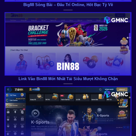
Link Vào Bin88 Mới Nhất Tải Siêu Mượt Không Chặn
Đăng Ký Zo88 – Rinh Khuyến Mãi Khủng Cho Tân Thủ