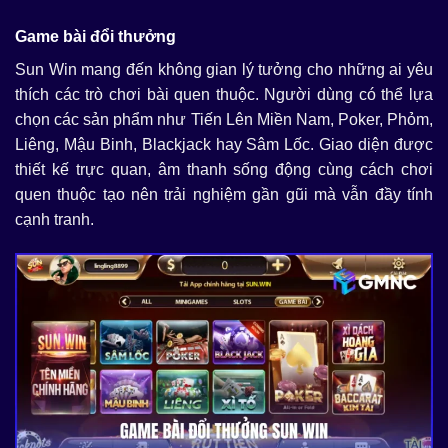
Game bài đổi thưởng
Sun Win mang đến không gian lý tưởng cho những ai yêu
thích các trò chơi bài quen thuộc. Người dùng có thể lựa
chọn các sản phẩm như Tiến Lên Miền Nam, Poker, Phỏm,
Liêng, Mậu Binh, Blackjack hay Sâm Lốc. Giao diện được
thiết kế trực quan, âm thanh sống động cùng cách chơi
quen thuộc tạo nên trải nghiệm gần gũi mà vẫn đầy tính
cạnh tranh.