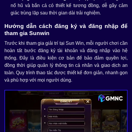
nổ hũ và bắn cá có thiết kế tương đồng, dễ gây cảm
giác trùng lặp sau thời gian dài trải nghiệm.
Hướng dẫn cách đăng ký và đăng nhập để
tham gia Sunwin
Trước khi tham gia giải trí tại Sun Win, mỗi người chơi cần
hoàn tất bước đăng ký tài khoản và đăng nhập vào hệ
thống. Đây là điều kiện cơ bản để bảo đảm quyền lợi,
đồng thời giúp quản lý thông tin cá nhân và giao dịch an
toàn. Quy trình thao tác được thiết kế đơn giản, nhanh gọn
và phù hợp với mọi người dùng.