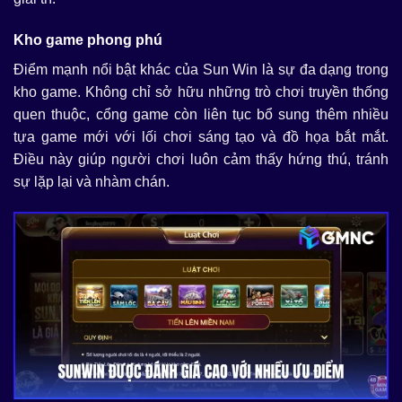
Kho game phong phú
Điểm mạnh nổi bật khác của Sun Win là sự đa dạng trong
kho game. Không chỉ sở hữu những trò chơi truyền thống
quen thuộc, cổng game còn liên tục bổ sung thêm nhiều
tựa game mới với lối chơi sáng tạo và đồ họa bắt mắt.
Điều này giúp người chơi luôn cảm thấy hứng thú, tránh
sự lặp lại và nhàm chán.