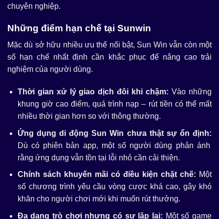
chuyên nghiệp.
Những điểm hạn chế tại Sunwin
Mặc dù sở hữu nhiều ưu thế nổi bật, Sun Win vẫn còn một
số hạn chế nhất định cần khắc phục để nâng cao trải
nghiệm của người dùng.
Thời gian xử lý giao dịch đôi khi chậm:
Vào những
khung giờ cao điểm, quá trình nạp – rút tiền có thể mất
nhiều thời gian hơn so với thông thường.
Ứng dụng di động Sun Win chưa thật sự ổn định:
Dù có phiên bản app, một số người dùng phản ánh
rằng ứng dụng vẫn tồn tại lỗi nhỏ cần cải thiện.
Chính sách khuyến mãi có điều kiện chặt chẽ:
Một
số chương trình yêu cầu vòng cược khá cao, gây khó
khăn cho người chơi mới khi muốn rút thưởng.
Đa dạng trò chơi nhưng có sự lặp lại:
Một số game