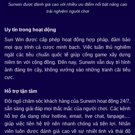
Sunwin được đánh giá cao với nhiều ưu điểm nổi bật nâng cao
trải nghiệm người chơi
Uy tín trong hoạt động
Sun Win được cấp phép hoạt động hợp pháp, đảm bảo
mọi quy trình cá cược minh bạch. Việc tuân thủ nghiêm
ngặt các tiêu chuẩn quốc tế giúp cổng game xây dựng
niềm tin với cộng đồng. Đến nay, Sunwin vẫn duy trì hình
ảnh đáng tin cậy, không vướng vào những tranh cãi tiêu
cực.
Hỗ trợ tận tâm
Đội ngũ chăm sóc khách hàng của Sunwin hoạt động 24/7,
sẵn sàng giải đáp mọi thắc mắc của người chơi. Các kênh
hỗ trợ đa dạng như hotline, email, live chat, fanpage,…
giúp việc liên hệ trở nên nhanh chóng và tiện lợi. Nhân
viên luôn được đánh giá cao về sự nhiệt tình và thái độ