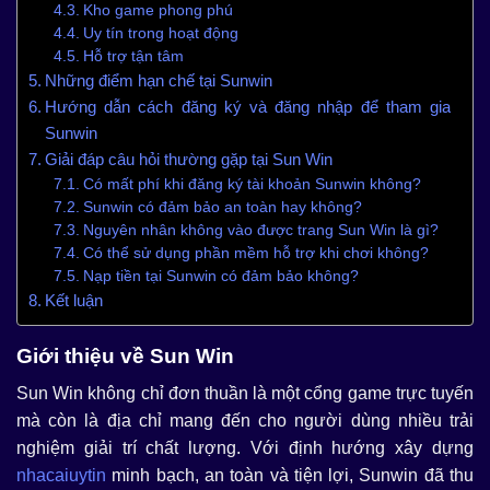
Kho game phong phú
Uy tín trong hoạt động
Hỗ trợ tận tâm
Những điểm hạn chế tại Sunwin
Hướng dẫn cách đăng ký và đăng nhập để tham gia
Sunwin
Giải đáp câu hỏi thường gặp tại Sun Win
Có mất phí khi đăng ký tài khoản Sunwin không?
Sunwin có đảm bảo an toàn hay không?
Nguyên nhân không vào được trang Sun Win là gì?
Có thể sử dụng phần mềm hỗ trợ khi chơi không?
Nạp tiền tại Sunwin có đảm bảo không?
Kết luận
Giới thiệu về Sun Win
Sun Win không chỉ đơn thuần là một cổng game trực tuyến
mà còn là địa chỉ mang đến cho người dùng nhiều trải
nghiệm giải trí chất lượng. Với định hướng xây dựng
nhacaiuytin
minh bạch, an toàn và tiện lợi, Sunwin đã thu