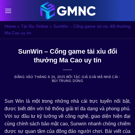
Bỏ
qua
nội
dung
Home
»
Tài Xỉu Online
»
SunWin – Cổng game tài xỉu đổi thưởng
Ma Cao uy tín
SunWin – Cổng game tài xỉu đổi
thưởng Ma Cao uy tín
ĐĂNG VÀO
THÁNG 8 24, 2025
BỞI
TÁC GIẢ GIẢI MÃ NHÀ CÁI -
BÙI TRUNG DŨNG
Sun Win là một trong những nhà cái trực tuyến nổi bật,
được biết đến với hệ thống giải trí đa dạng và phong phú.
Với sự đầu tư kỹ lưỡng về công nghệ, giao diện hiện đại
cùng chính sách bảo mật cao, Sunwin nhanh chóng chiếm
được sự quan tâm của đông đảo người chơi. Bài viết của