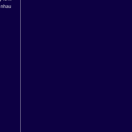
 nhau
Vicclub – Cổng game nổ hũ đổi
thưởng xanh chín hoàng gia
Fa88 – Thiên đường game đổi
thưởng phong cách phái mạnh