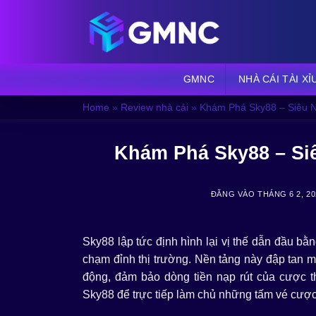
Bỏ
qua
nội
dung
GMNC
NHÀ CÁI TÀI XỈ
Home
»
Review nhà cái
»
Khám Phá Sky88 – Siêu N
Khám Phá Sky88 – Siê
ĐĂNG VÀO
THÁNG 6 2, 20
Sky88 lập tức định hình lại vị thế dẫn đầu bằ
chạm đỉnh thị trường. Nền tảng này đập tan mọ
động, đảm bảo dòng tiền nạp rút của cược th
Sky88 để trực tiếp làm chủ những tấm vé cược 