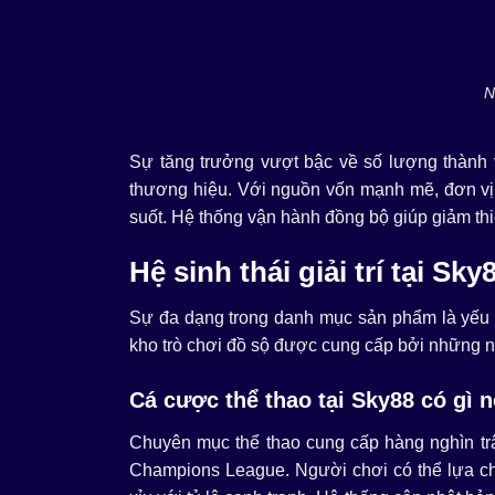
N
Sự tăng trưởng vượt bậc về số lượng thành 
thương hiệu. Với nguồn vốn mạnh mẽ, đơn vị 
suốt. Hệ thống vận hành đồng bộ giúp giảm thiể
Hệ sinh thái giải trí tại Sky
Sự đa dạng trong danh mục sản phẩm là yếu t
kho trò chơi đồ sộ được cung cấp bởi những 
Cá cược thể thao tại Sky88 có gì n
Chuyên mục thể thao cung cấp hàng nghìn tr
Champions League. Người chơi có thể lựa ch