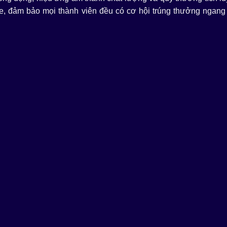
, đảm bảo mọi thành viên đều có cơ hội trúng thưởng ngang