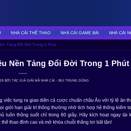
U
NHÀ CÁI THỂ THAO
NHÀ CÁI GAME BÀI
NHÀ CÁI N
ền Tảng Đổi Đời Trong 1 Phút
u Nền Tảng Đổi Đời Trong 1 Phút
26
BỞI
TÁC GIẢ GIẢI MÃ NHÀ CÁI - BÙI TRUNG DŨNG
ng việc tung ra giao diện cá cược chuẩn châu Âu với tỷ lệ ăn 
i giới hạn giải trí thông thường nhờ tích hợp hệ thống kiểm t
ủ luôn thông suốt chỉ trong 60 giây. Hãy kích hoạt ngay tài
thể thao đỉnh cao và mở khóa chuỗi thắng lợi bất tận!