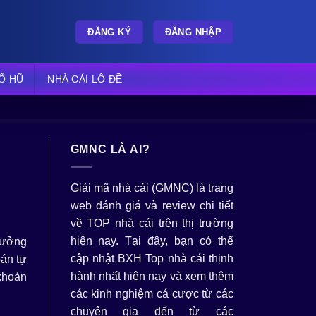
Chinh Phục Đỉnh Cao Dabet –
ĐĂNG KÝ
ĐĂNG NHẬP
Thánh Địa Đổi Đời Xanh Chín
Ổ HŨ
NHÀ CÁI LÔ ĐỀ
GMNC LÀ AI?
11win – Kích Nổ Quỹ Thưởng
Khủng Đổi Đời Trong 1 Phút
Giải mã nhà cái (GMNC) là trang
web đánh giá và review chi tiết
về TOP nhà cái trên thị trường
hiện nay. Tại đây, bạn có thể
thưởng
cập nhật BXH Top nhà cái thịnh
oán tự
Gem88 – Thánh Địa Cá Cược
hành nhất hiện nay và xem thêm
 khoản
Thế Hệ Mới Săn Hũ Tỷ Đồng
các kinh nghiệm cá cược từ các
chuyên gia đến từ các