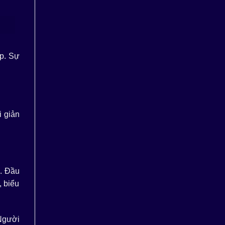
X8 – Cổng game đổi thưởng đại
phát uy tín, nhiều Giftcode
ợp. Sự
Rikvip – Cổng game bài tài phiệt
Mỹ đẳng cấp nhất hiện nay
i giản
u. Đầu
B52club – Cổng game bài bom
, biểu
tấn đổi thưởng hot nhất năm
2026
 Người