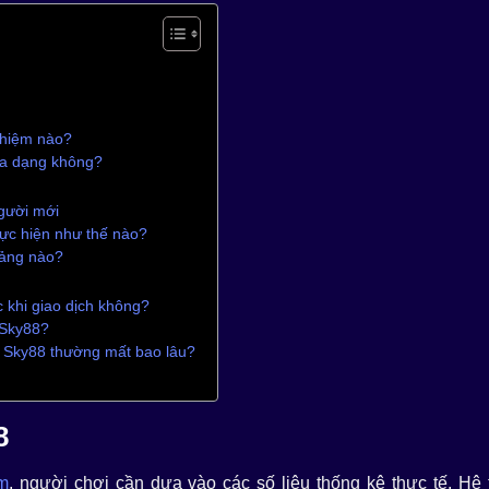
ghiệm nào?
 đa dạng không?
gười mới
hực hiện như thế nào?
tảng nào?
 khi giao dịch không?
 Sky88?
tại Sky88 thường mất bao lâu?
8
am
, người chơi cần dựa vào các số liệu thống kê thực tế. Hệ