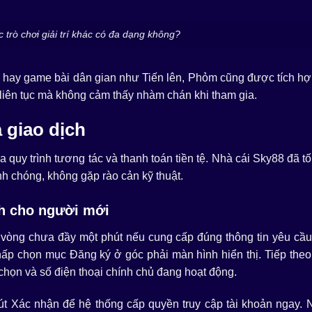
 trò chơi giải trí khác có đa dạng không?
 hay game bài dân gian như Tiến lên, Phỏm cũng được tích h
 liên tục mà không cảm thấy nhàm chán khi tham gia.
 giao dịch
a quy trình tương tác và thanh toán tiền tệ. Nhà cái Sky88 đã tố
h chóng, không gặp rào cản kỹ thuật.
nh cho người mới
ng vòng chưa đầy một phút nếu cung cấp đúng thông tin yêu cầ
nhấp chọn mục Đăng ký ở góc phải màn hình hiển thị. Tiếp theo
chọn và số điện thoại chính chủ đang hoạt động.
nút Xác nhận để hệ thống cấp quyền truy cập tài khoản ngay.