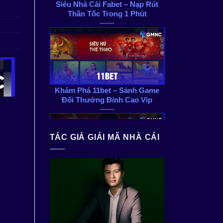
Khám Phá 11bet – Sảnh Game
Đổi Thưởng Đỉnh Cao Vip
Bong99 – Nhà Cái Cá Cược Thể
Thao Đỉnh Cao 2026
TÁC GIẢ GIẢI MÃ NHÀ CÁI
Đăng Ký Mibet Ngay – Nhận
Code Trải Nghiệm Vip