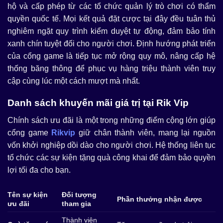
hộ và cấp phép từ các tổ chức quản lý trò chơi có thẩm
quyền quốc tế. Mọi kết quả đặt cược tại đây đều tuân thủ
nghiêm ngặt quy trình kiểm duyệt tự động, đảm bảo tính
xanh chín tuyệt đối cho người chơi. Định hướng phát triển
của cổng game là tiếp tục mở rộng quy mô, nâng cấp hệ
thống băng thông để phục vụ hàng triệu thành viên truy
cập cùng lúc một cách mượt mà nhất.
Danh sách khuyến mãi giá trị tại Rik Vip
Chính sách ưu đãi là một trong những điểm cộng lớn giúp
cổng game
Rikvip
giữ chân thành viên, mang lại nguồn
vốn khởi nghiệp dồi dào cho người chơi. Hệ thống liên tục
tổ chức các sự kiện tặng quà công khai để đảm bảo quyền
lợi tối đa cho bạn.
Tên sự kiện
Đối tượng
Phần thưởng nhận được
ưu đãi
tham gia
Thành viên