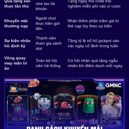
Quà tặng xác
Tặng ngay mã code trải
vừa tạo tài
thực tân thủ
nghiệm miễn phí vào ví cược
khoản
Người chơi
Khuyến mãi
Nhận thêm phần trăm giá trị
thực hiện gửi
thưởng nạp
thẻ nạp tùy theo sự kiện
tiền
Thành viên
Sự kiện nhân
Tăng tỷ lệ nổ hũ jackpot vào
tham gia sảnh
hũ định kỳ
các ngày cố định trong tuần
slot
Vòng quay
Toàn bộ hội
Cơ hội nhận quà tặng ngẫu
may mắn tri
viên hệ thống
nhiên khi điểm danh mỗi ngày
ân