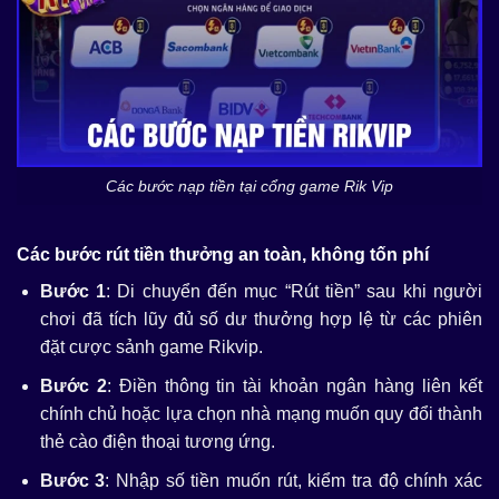
Các bước nạp tiền tại cổng game Rik Vip
Các bước rút tiền thưởng an toàn, không tốn phí
Bước 1
: Di chuyển đến mục “Rút tiền” sau khi người
chơi đã tích lũy đủ số dư thưởng hợp lệ từ các phiên
đặt cược sảnh game Rikvip.
Bước 2
: Điền thông tin tài khoản ngân hàng liên kết
chính chủ hoặc lựa chọn nhà mạng muốn quy đổi thành
thẻ cào điện thoại tương ứng.
Bước 3
: Nhập số tiền muốn rút, kiểm tra độ chính xác