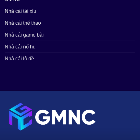
Nhà cái tài xỉu
11win – Kích Nổ Quỹ Thưởng Khủng Đổi Đời Trong 1 Phút
Nhà cái thể thao
Nhà cái game bài
Nhà cái nổ hũ
Nhà cái lô đề
Gem88 – Thánh Địa Cá Cược Thế Hệ Mới Săn Hũ Tỷ Đồng