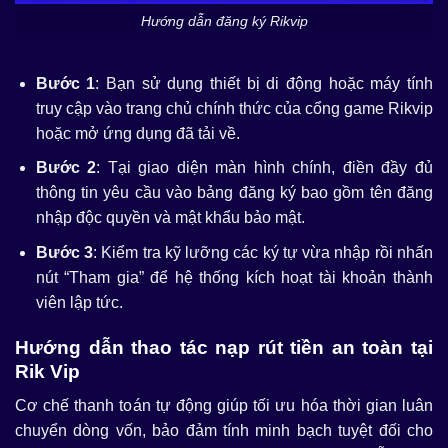
Hướng dẫn đăng ký Rikvip
Bước 1
: Bạn sử dụng thiết bị di động hoặc máy tính
truy cập vào trang chủ chính thức của cổng game Rikvip
hoặc mở ứng dụng đã tải về.
Bước 2
: Tại giao diện màn hình chính, điền đầy đủ
thông tin yêu cầu vào bảng đăng ký bao gồm tên đăng
nhập độc quyền và mật khẩu bảo mật.
Bước 3
: Kiểm tra kỹ lưỡng các ký tự vừa nhập rồi nhấn
nút “Tham gia” để hệ thống kích hoạt tài khoản thành
viên lập tức.
Hướng dẫn thao tác nạp rút tiền an toàn tại
Rik Vip
Cơ chế thanh toán tự động giúp tối ưu hóa thời gian luân
chuyển dòng vốn, bảo đảm tính minh bạch tuyệt đối cho