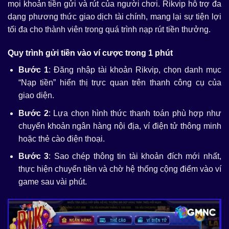
mọi khoản tiền gửi và rút của người chơi. Rikvip hỗ trợ đa
dạng phương thức giao dịch tài chính, mang lại sự tiện lợi
tối đa cho thành viên trong quá trình nạp rút tiền thưởng.
Quy trình gửi tiền vào ví cược trong 1 phút
Bước 1
: Đăng nhập tài khoản Rikvip, chọn danh mục
“Nạp tiền” hiển thị trực quan trên thanh công cụ của
giao diện.
Bước 2
: Lựa chọn hình thức thanh toán phù hợp như
chuyển khoản ngân hàng nội địa, ví điện tử thông minh
hoặc thẻ cào điện thoại.
Bước 3
: Sao chép thông tin tài khoản đích mới nhất,
thực hiện chuyển tiền và chờ hệ thống cộng điểm vào ví
game sau vài phút.