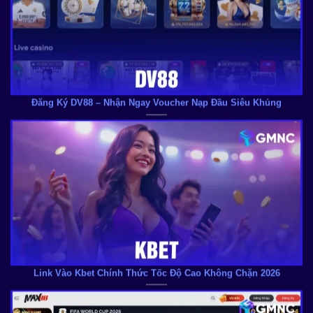
Link Vào Kbet Chính Thức Tốc Độ Cao Không Chặn 2026
Max88 Casino – Sảnh Chơi Xanh Chín, Thắng Lớn