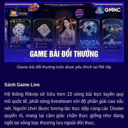
Game bài đổi thưởng luôn được yêu thích tại Rik Vip
Sảnh Game Live
Hệ thống Rikvip sở hữu hơn 15 sòng bài trực tuyến quy
mô quốc tế, phát sóng livestream với độ phân giải cao sắc
nét. Người chơi được tương tác trực tiếp cùng các Dealer
quyến rũ, mang lại cảm giác chân thực giống như đang
ngồi tại sòng bạc thượng lưu ngoài đời thực.