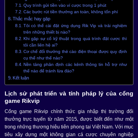
Quy trình gửi tiền vào ví cược trong 1 phút
Các bước rút tiền thưởng an toàn, không tốn phí
Thắc mắc hay gặp
Tôi có thể cài đặt ứng dụng Rik Vip và trải nghiệm
trên những thiết bị nào?
Khi gặp sự cố kỹ thuật trong quá trình đặt cược thì
tôi cần liên hệ ai?
Cơ chế đổi thưởng thẻ cào điện thoại được quy định
cụ thể như thế nào?
Nền tảng phân định các kênh thông tin hỗ trợ như
thế nào để tránh lừa đảo?
Kết luận
Lịch sử phát triển và tính pháp lý của cổng
game Rikvip
Cổng game Rikvip chính thức gia nhập thị trường đổi
thưởng trực tuyến từ năm 2015, được biết đến như một
trong những thương hiệu tiên phong tại Việt Nam. Với mục
tiêu xây dựng một không gian cá cược chuyên nghiệp