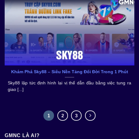
Đăng Ký DV88 – Nhận Ngay Voucher Nạp Đầu Siêu Khủng
Khám Phá Sky88 – Siêu Nền Tảng Đổi Đời Trong 1 Phút
Sky88 lập tức định hình lại vị thế dẫn đầu bằng việc tung ra
giao [...]
1
2
3
GMNC LÀ AI?