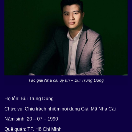
Gem88 – Thánh Địa Cá Cược Thế Hệ Mới Săn Hũ Tỷ Đồng
Tác giải Nhà cái uy tín – Bùi Trung Dũng
Họ tên: Bùi Trung Dũng
Chức vụ: Chịu trách nhiệm nội dung Giải Mã Nhà Cái
Khám Phá Sky88 – Siêu Nền Tảng Đổi Đời Trong 1 Phút
Năm sinh: 20 – 07 – 1990
Quê quán: TP. Hồ Chí Minh