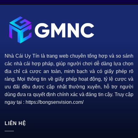
Nhà Cái Uy Tín
là trang web chuyên tổng hợp và so sánh
các nhà cái hợp pháp, giúp người chơi dễ dàng lựa chọn
One88 – Đỉnh Cao Cá Cược Thể Thao Uy Tín Châu Á
địa chỉ cá cược an toàn, minh bạch và có giấy phép rõ
ràng. Mọi thông tin về giấy phép hoạt động, tỷ lệ cược và
ưu đãi đều được cập nhật thường xuyên, hỗ trợ người
dùng đưa ra quyết định chính xác và đáng tin cậy. Truy cập
ngay tại :
https://bongsenvision.com/
LIÊN HỆ