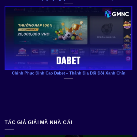
Chinh Phục Đỉnh Cao Dabet – Thánh Địa Đổi Đời Xanh Chín
11win – Kích Nổ Quỹ Thưởng Khủng Đổi Đời Trong 1 Phút
TÁC GIẢ GIẢI MÃ NHÀ CÁI