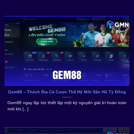
Link Vào Bin88 Mới Nhất Tải Siêu Mượt Không Chặn
Gem88 – Thánh Địa Cá Cược Thế Hệ Mới Săn Hũ Tỷ Đồng
Gem88 ngay lập tức thiết lập một kỷ nguyên giải trí hoàn toàn
mới khi [...]
Đăng Ký Zo88 – Rinh Khuyến Mãi Khủng Cho Tân Thủ