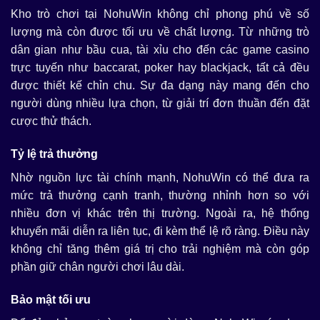
Kho trò chơi tại NohuWin không chỉ phong phú về số
lượng mà còn được tối ưu về chất lượng. Từ những trò
dân gian như bầu cua, tài xỉu cho đến các game casino
trực tuyến như baccarat, poker hay blackjack, tất cả đều
được thiết kế chỉn chu. Sự đa dạng này mang đến cho
người dùng nhiều lựa chọn, từ giải trí đơn thuần đến đặt
cược thử thách.
Tỷ lệ trả thưởng
Nhờ nguồn lực tài chính mạnh, NohuWin có thể đưa ra
mức trả thưởng cạnh tranh, thường nhỉnh hơn so với
nhiều đơn vị khác trên thị trường. Ngoài ra, hệ thống
khuyến mãi diễn ra liên tục, đi kèm thể lệ rõ ràng. Điều này
không chỉ tăng thêm giá trị cho trải nghiệm mà còn góp
phần giữ chân người chơi lâu dài.
Bảo mật tối ưu