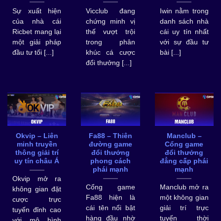
Sự xuất hiện
Vicclub đang
Iwin nằm trong
của nhà cái
chứng minh vị
danh sách nhà
Ricbet mang lại
thế vượt trội
cái uy tín nhất
một giải pháp
trong phân
với sự đầu tư
đầu tư tối [...]
khúc cá cược
bài [...]
đổi thưởng [...]
Okvip – Liên
Fa88 – Thiên
Manclub –
minh truyền
đường game
Cổng game
thông giải trí
đổi thưởng
đổi thưởng
uy tín châu Á
phong cách
đẳng cấp phái
phái mạnh
mạnh
Okvip mở ra
Cổng game
Manclub mở ra
không gian đặt
Fa88 hiện là
một không gian
cược trực
cái tên nổi bật
giải trí trực
tuyến đỉnh cao
hàng đầu nhờ
tuyến thời
với mô hình