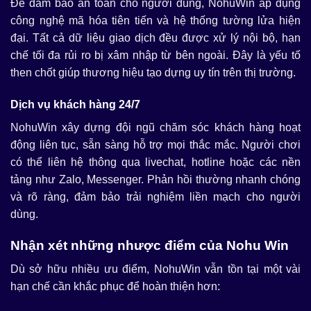
Để đảm bảo an toàn cho người dùng, NohuWin áp dụng
công nghệ mã hóa tiên tiến và hệ thống tường lửa hiện
đại. Tất cả dữ liệu giao dịch đều được xử lý nội bộ, hạn
chế tối đa rủi ro bị xâm nhập từ bên ngoài. Đây là yếu tố
then chốt giúp thương hiệu tạo dựng uy tín trên thị trường.
Dịch vụ khách hàng 24/7
NohuWin xây dựng đội ngũ chăm sóc khách hàng hoạt
động liên tục, sẵn sàng hỗ trợ mọi thắc mắc. Người chơi
có thể liên hệ thông qua livechat, hotline hoặc các nền
tảng như Zalo, Messenger. Phản hồi thường nhanh chóng
và rõ ràng, đảm bảo trải nghiệm liền mạch cho người
dùng.
Nhận xét những nhược điểm của Nohu Win
Dù sở hữu nhiều ưu điểm, NohuWin vẫn tồn tại một vài
hạn chế cần khắc phục để hoàn thiện hơn: