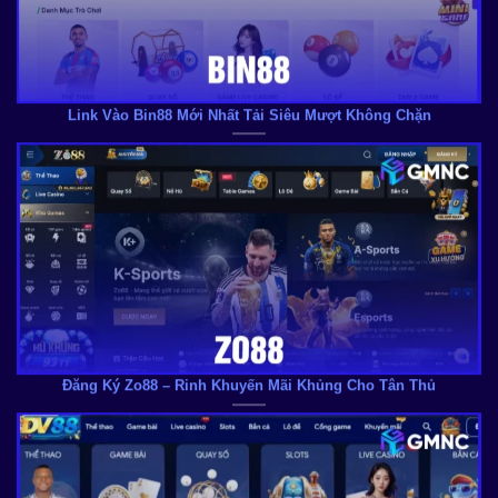
Đăng Ký Zo88 – Rinh Khuyến Mãi Khủng Cho Tân Thủ
Đăng Ký DV88 – Nhận Ngay Voucher Nạp Đầu Siêu Khủng