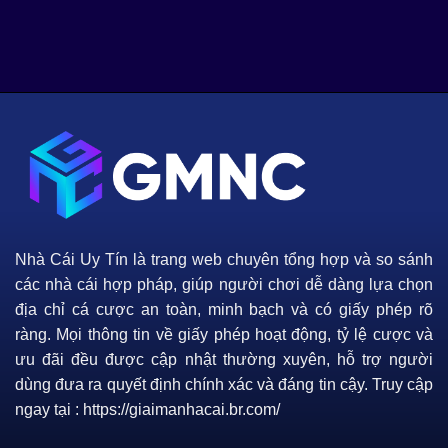
11win – Kích Nổ Quỹ Thưởng Khủng Đổi Đời Trong 1 Phút
Nhà Cái Uy Tín
là trang web chuyên tổng hợp và so sánh
các nhà cái hợp pháp, giúp người chơi dễ dàng lựa chọn
địa chỉ cá cược an toàn, minh bạch và có giấy phép rõ
Gem88 – Thánh Địa Cá Cược Thế Hệ Mới Săn Hũ Tỷ Đồng
ràng. Mọi thông tin về giấy phép hoạt động, tỷ lệ cược và
ưu đãi đều được cập nhật thường xuyên, hỗ trợ người
dùng đưa ra quyết định chính xác và đáng tin cậy. Truy cập
ngay tại :
https://giaimanhacai.br.com/