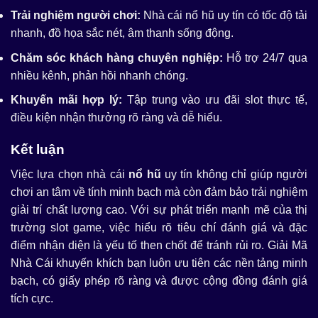
Trải nghiệm người chơi:
Nhà cái nổ hũ uy tín có tốc độ tải
nhanh, đồ họa sắc nét, âm thanh sống động.
Chăm sóc khách hàng chuyên nghiệp:
Hỗ trợ 24/7 qua
nhiều kênh, phản hồi nhanh chóng.
Khuyến mãi hợp lý:
Tập trung vào ưu đãi slot thực tế,
điều kiện nhận thưởng rõ ràng và dễ hiểu.
Kết luận
Việc lựa chọn nhà cái
nổ hũ
uy tín không chỉ giúp người
chơi an tâm về tính minh bạch mà còn đảm bảo trải nghiệm
giải trí chất lượng cao. Với sự phát triển mạnh mẽ của thị
trường slot game, việc hiểu rõ tiêu chí đánh giá và đặc
điểm nhận diện là yếu tố then chốt để tránh rủi ro. Giải Mã
Nhà Cái khuyến khích bạn luôn ưu tiên các nền tảng minh
bạch, có giấy phép rõ ràng và được cộng đồng đánh giá
tích cực.