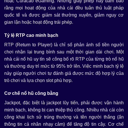
hoặc Curacao eGaming. Những giấy phép này đảm bảo
rằng mọi hoạt động của nhà cái đều tuân thủ luật pháp
quốc tế và được giám sát thường xuyên, giảm nguy cơ
gian lận hoặc hoạt động trái phép.
Tỷ lệ RTP cao minh bạch
RTP (Return to Player) là chỉ số phản ánh số tiền người
chơi nhận lại trung bình sau một thời gian dài chơi. Một
nhà cái nổ hũ uy tín sẽ công bố rõ RTP của từng trò nổ hũ
và thường duy trì mức từ 95% trở lên. Việc minh bạch tỷ lệ
này giúp người chơi tự đánh giá được mức độ hợp lý của
trò chơi và lựa chọn slot phù hợp.
Cơ chế nổ hũ công bằng
Jackpot, đặc biệt là jackpot lũy tiến, phải được vận hành
minh bạch, không bị can thiệp thủ công. Nhiều nhà cái còn
công khai lịch sử trúng thưởng và tên người thắng (ẩn
thông tin cá nhân nhạy cảm) để tăng độ tin cậy. Cơ chế