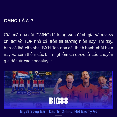
GMNC LÀ AI?
Giải mã nhà cái (GMNC) là trang web đánh giá và review
chi tiết về TOP nhà cái trên thị trường hiện nay. Tại đây,
bạn có thể cập nhật BXH Top nhà cái thịnh hành nhất hiện
nay và xem thêm các kinh nghiệm cá cược từ các chuyên
gia đến từ các nhacaiuytin.
Big88 Sòng Bài – Đấu Trí Online, Hốt Bạc Tỷ Về