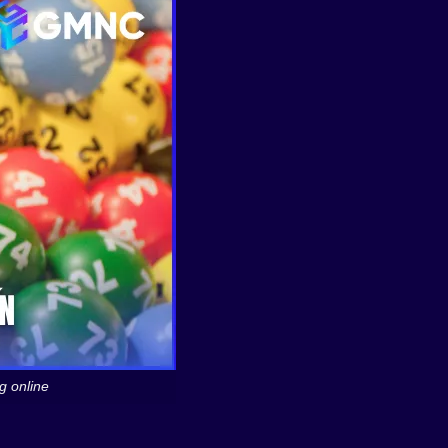
g online