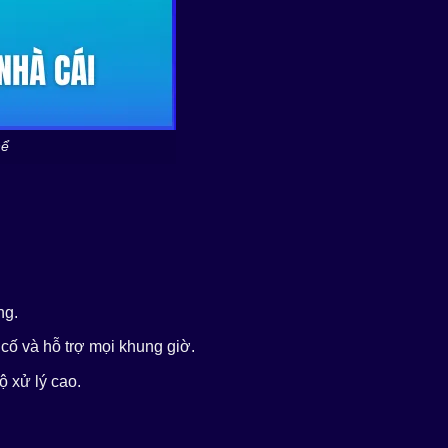
hể
ng.
 cố và hỗ trợ mọi khung giờ.
ộ xử lý cao.