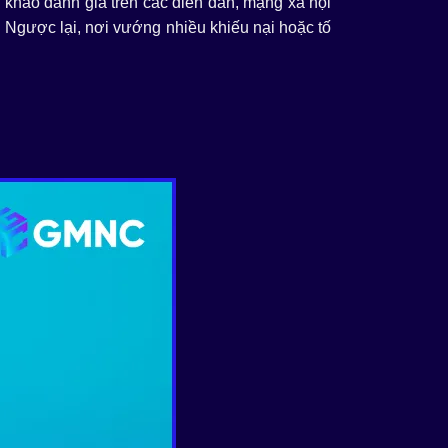
 khảo đánh giá trên các diễn đàn, mạng xã hội
 Ngược lại, nơi vướng nhiều khiếu nại hoặc tố