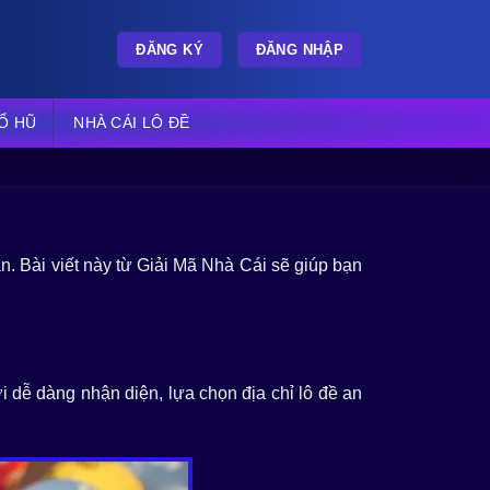
ĐĂNG KÝ
ĐĂNG NHẬP
Ổ HŨ
NHÀ CÁI LÔ ĐỀ
hân. Bài viết này từ Giải Mã Nhà Cái sẽ giúp bạn
i dễ dàng nhận diện, lựa chọn địa chỉ lô đề an