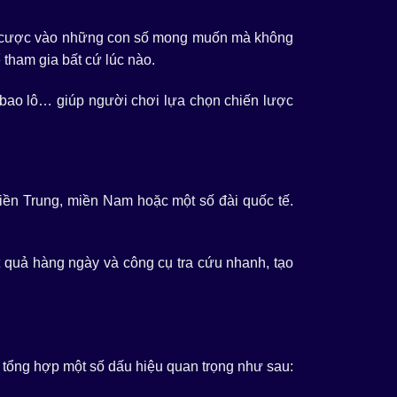
đặt cược vào những con số mong muốn mà không
ể tham gia bất cứ lúc nào.
i, bao lô… giúp người chơi lựa chọn chiến lược
miền Trung, miền Nam hoặc một số đài quốc tế.
ết quả hàng ngày và công cụ tra cứu nhanh, tạo
C tổng hợp một số dấu hiệu quan trọng như sau: