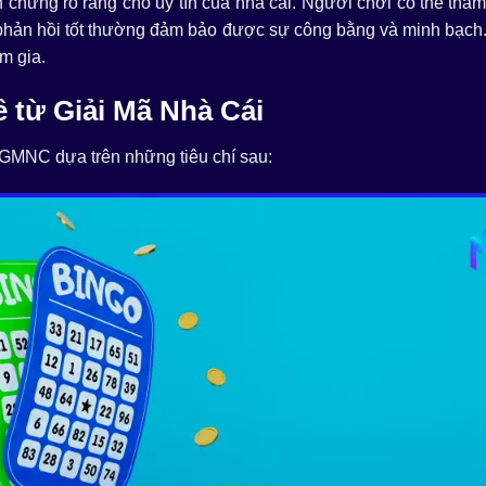
 chứng rõ ràng cho uy tín của nhà cái. Người chơi có thể tham
 phản hồi tốt thường đảm bảo được sự công bằng và minh bạch.
m gia.
ề từ Giải Mã Nhà Cái
, GMNC dựa trên những tiêu chí sau: