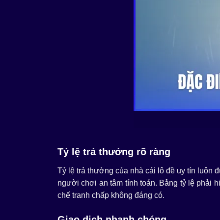
Tỷ lệ trả thưởng rõ ràng
Tỷ lệ trả thưởng của nhà cái lô đề uy tín luôn
người chơi an tâm tính toán. Bảng tỷ lệ phải 
chế tranh chấp không đáng có.
Giao dịch nhanh chóng