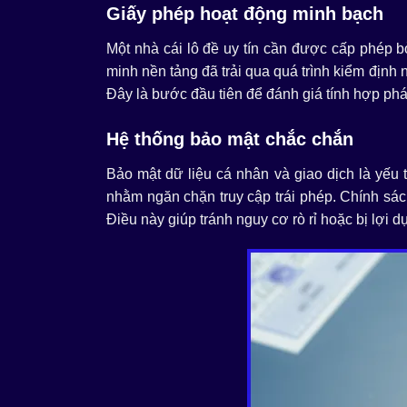
Giấy phép hoạt động minh bạch
Một nhà cái lô đề uy tín cần được cấp phép b
minh nền tảng đã trải qua quá trình kiểm định 
Đây là bước đầu tiên để đánh giá tính hợp phá
Hệ thống bảo mật chắc chắn
Bảo mật dữ liệu cá nhân và giao dịch là yếu 
nhằm ngăn chặn truy cập trái phép. Chính sá
Điều này giúp tránh nguy cơ rò rỉ hoặc bị lợi dụ