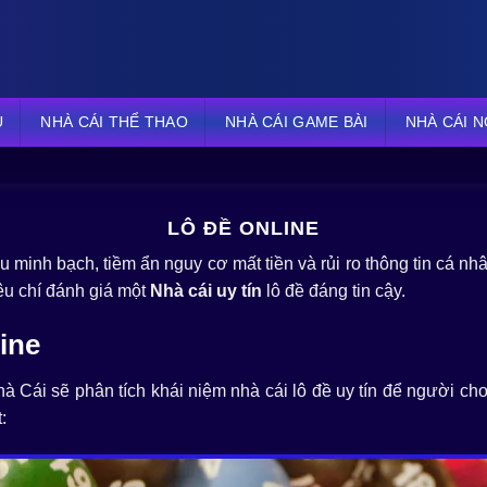
U
NHÀ CÁI THỂ THAO
NHÀ CÁI GAME BÀI
NHÀ CÁI N
LÔ ĐỀ ONLINE
iếu minh bạch, tiềm ẩn nguy cơ mất tiền và rủi ro thông tin cá n
iêu chí đánh giá một
Nhà cái uy tín
lô đề đáng tin cậy.
line
 Cái sẽ phân tích khái niệm nhà cái lô đề uy tín để người chơ
: