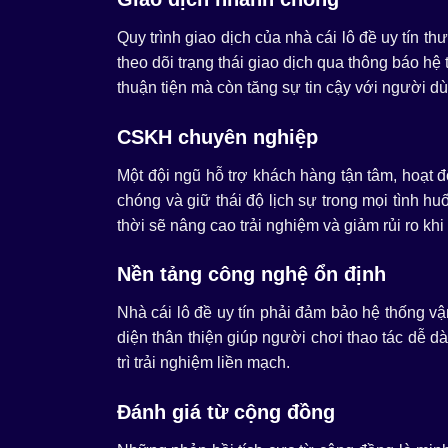
Quy trình giao dịch của nhà cái lô đề uy tín t
theo dõi trạng thái giao dịch qua thông báo h
thuận tiện mà còn tăng sự tin cậy với người d
CSKH chuyên nghiệp
Một đội ngũ hỗ trợ khách hàng tận tâm, hoạt đ
chóng và giữ thái độ lịch sự trong mọi tình h
thời sẽ nâng cao trải nghiệm và giảm rủi ro khi
Nền tảng công nghệ ổn định
Nhà cái lô đề uy tín phải đảm bảo hệ thống vậ
diện thân thiện giúp người chơi thao tác dễ d
trì trải nghiệm liền mạch.
Đánh giá từ cộng đồng