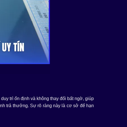
duy trì ổn định và không thay đổi bất ngờ, giúp
ịnh trả thưởng. Sự rõ ràng này là cơ sở để hạn