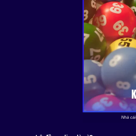
Nhà cái