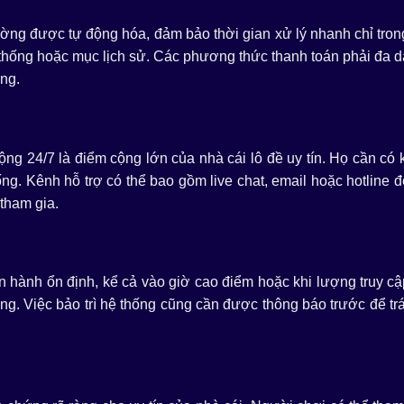
hường được tự động hóa, đảm bảo thời gian xử lý nhanh chỉ tron
ệ thống hoặc mục lịch sử. Các phương thức thanh toán phải đa 
ùng.
ộng 24/7 là điểm cộng lớn của nhà cái lô đề uy tín. Họ cần có
uống. Kênh hỗ trợ có thể bao gồm live chat, email hoặc hotline 
 tham gia.
n hành ổn định, kể cả vào giờ cao điểm hoặc khi lượng truy cập
àng. Việc bảo trì hệ thống cũng cần được thông báo trước để tr