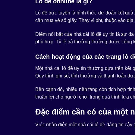
Lô đề onnline là gì?
Lô đề trực tuyến là hình thức dự đoán kết q
cần mua vé số giấy. Thay vì phụ thuộc vào địa đ
Điểm nổi bật của nhà cái lô đề uy tín là sự đ
phù hợp. Tỷ lệ trả thưởng thường được công kh
Cách hoạt động của các trang lô đ
Một nhà cái lô đề uy tín thường dựa trên kết
Quy trình ghi số, tính thưởng và thanh toán đượ
Bên cạnh đó, nhiều nền tảng còn tích hợp tính
thuận lợi cho người chơi trong quá trình lựa c
Đặc điểm cần có của một nh
Việc nhận diện một nhà cái lô đề đáng tin cậy