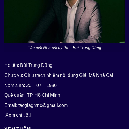
Net88 Thể Thao – Kịch Tính Từng Giây, Thắng Lớn
Tác giải Nhà cái uy tín – Bùi Trung Dũng
Họ tên: Bùi Trung Dũng
Chức vụ: Chịu trách nhiệm nội dung Giải Mã Nhà Cái
Năm sinh: 20 – 07 – 1990
Ta88 – Khởi Động Kỷ Nguyên Làm Giàu Săn Hũ Triệu Đô
Quê quán: TP. Hồ Chí Minh
Email:
tacgiagmnc@gmail.com
[
Xem chi tiết
]