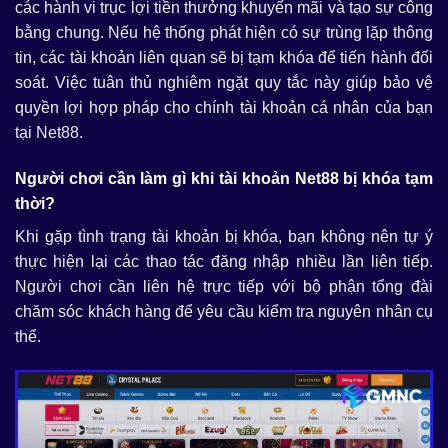
các hành vi trục lợi tiền thưởng khuyến mãi và tạo sự công
bằng chung. Nếu hệ thống phát hiện có sự trùng lặp thông
tin, các tài khoản liên quan sẽ bị tạm khóa để tiến hành đối
soát. Việc tuân thủ nghiêm ngặt quy tắc này giúp bảo vệ
quyền lợi hợp pháp cho chính tài khoản cá nhân của bạn
tại Net88.
Người chơi cần làm gì khi tài khoản Net88 bị khóa tạm
thời?
Khi gặp tình trạng tài khoản bị khóa, bạn không nên tự ý
thực hiện lại các thao tác đăng nhập nhiều lần liên tiếp.
Người chơi cần liên hệ trực tiếp với bộ phận tổng đài
chăm sóc khách hàng để yêu cầu kiểm tra nguyên nhân cụ
thể.