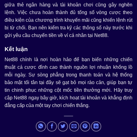
giữa thẻ ngân hàng và tài khoản chơi cũng gây nghẽn
lệnh. Việc chưa hoàn thành đủ tổng số vòng cược theo
điều kiện của chương trình khuyến mãi cũng khiến lệnh rút
bị từ chối. Bạn nên kiểm tra kỹ các thông số này trước khi
gửi yêu cầu chuyển tiền về ví cá nhân tại Net88.
Kết luận
Net88 chính là nơi hoàn hảo để bạn biến những chiến
thuật cá cược đỉnh cao thành nguồn lợi nhuận khổng lồ
mỗi ngày. Sự sòng phẳng trong thanh toán và hệ thống
bảo mật tối tân tại đây sẽ gạt bỏ mọi rào cản, giúp bạn tự
tin chinh phục những cột mốc tiền thưởng mới. Hãy truy
cập Net88 ngay bây giờ, kích hoạt tài khoản và khẳng định
đẳng cấp của một tay chơi chiến thắng.