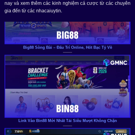
nay và xem thêm các kinh nghiệm cá cược từ các chuyên
gia đến từ các nhacaiuytin.
Link Vào Bin88 Mới Nhất Tải Siêu Mượt Không Chặn