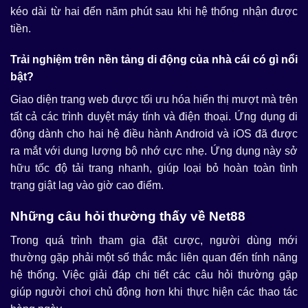
kéo dài từ hai đến năm phút sau khi hệ thống nhận được
tiền.
Trải nghiệm trên nền tảng di động của nhà cái có gì nổi
bật?
Giao diện trang web được tối ưu hóa hiển thị mượt mà trên
tất cả các trình duyệt máy tính và điện thoại. Ứng dụng di
động dành cho hai hệ điều hành Android và iOS đã được
ra mắt với dung lượng bộ nhớ cực nhẹ. Ứng dụng này sở
hữu tốc độ tải trang nhanh, giúp loại bỏ hoàn toàn tình
trạng giật lag vào giờ cao điểm.
Những câu hỏi thường thấy về Net88
Trong quá trình tham gia đặt cược, người dùng mới
thường gặp phải một số thắc mắc liên quan đến tính năng
hệ thống. Việc giải đáp chi tiết các câu hỏi thường gặp
giúp người chơi chủ động hơn khi thực hiện các thao tác