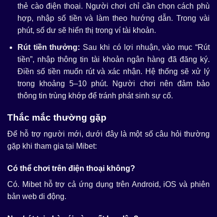
thẻ cào điện thoại. Người chơi chỉ cần chọn cách phù
hợp, nhập số tiền và làm theo hướng dẫn. Trong vài
phút, số dư sẽ hiển thị trong ví tài khoản.
Rút tiền thưởng:
Sau khi có lợi nhuận, vào mục “Rút
tiền”, nhập thông tin tài khoản ngân hàng đã đăng ký.
Điền số tiền muốn rút và xác nhận. Hệ thống sẽ xử lý
trong khoảng 5–10 phút. Người chơi nên đảm bảo
thông tin trùng khớp để tránh phát sinh sự cố.
Thắc mắc thường gặp
Để hỗ trợ người mới, dưới đây là một số câu hỏi thường
gặp khi tham gia tại Mibet:
Có thể chơi trên điện thoại không?
Có. Mibet hỗ trợ cả ứng dụng trên Android, iOS và phiên
bản web di động.