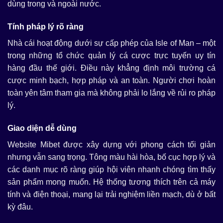
dùng trong và ngoài nước.
Tính pháp lý rõ ràng
Nhà cái hoạt động dưới sự cấp phép của Isle of Man – một
trong những tổ chức quản lý cá cược trực tuyến uy tín
hàng đầu thế giới. Điều này khẳng định môi trường cá
cược minh bạch, hợp pháp và an toàn. Người chơi hoàn
toàn yên tâm tham gia mà không phải lo lắng về rủi ro pháp
lý.
Giao diện dễ dùng
Website Mibet được xây dựng với phong cách tối giản
nhưng vẫn sang trọng. Tông màu hài hòa, bố cục hợp lý và
các danh mục rõ ràng giúp hội viên nhanh chóng tìm thấy
sản phẩm mong muốn. Hệ thống tương thích trên cả máy
tính và điện thoại, mang lại trải nghiệm liền mạch, dù ở bất
kỳ đâu.