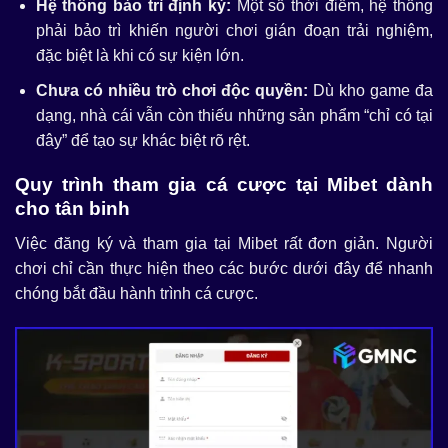
Hệ thống bảo trì định kỳ:
Một số thời điểm, hệ thống
phải bảo trì khiến người chơi gián đoạn trải nghiệm,
đặc biệt là khi có sự kiện lớn.
Chưa có nhiều trò chơi độc quyền:
Dù kho game đa
dạng, nhà cái vẫn còn thiếu những sản phẩm “chỉ có tại
đây” để tạo sự khác biệt rõ rệt.
Quy trình tham gia cá cược tại Mibet dành
cho tân binh
Việc đăng ký và tham gia tại Mibet rất đơn giản. Người
chơi chỉ cần thực hiện theo các bước dưới đây để nhanh
chóng bắt đầu hành trình cá cược.