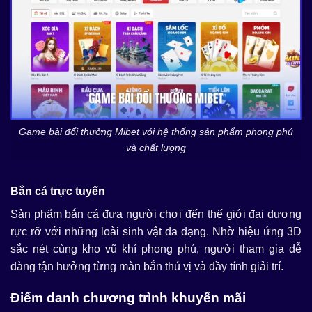
Game bài đổi thưởng Mibet với hệ thống sản phẩm phong phú
và chất lượng
Bắn cá trực tuyến
Sản phẩm bắn cá đưa người chơi đến thế giới đại dương
rực rỡ với những loài sinh vật đa dạng. Nhờ hiệu ứng 3D
sắc nét cùng kho vũ khí phong phú, người tham gia dễ
dàng tận hưởng từng màn bắn thú vị và đầy tính giải trí.
Điểm danh chương trình khuyến mãi