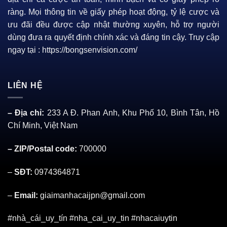
ràng. Mọi thông tin về giấy phép hoạt động, tỷ lệ cược và
ưu đãi đều được cập nhật thường xuyên, hỗ trợ người
Siêu Nhà Cái Fabet – Nạp Rút Thần Tốc Trong 1 Phút
dùng đưa ra quyết định chính xác và đáng tin cậy. Truy cập
ngay tại :
https://bongsenvision.com/
LIÊN HỆ
– Địa chỉ:
233 A Đ. Phan Anh, Khu Phố 10, Bình Tân, Hồ
Chí Minh, Việt Nam
– ZIP/Postal code:
700000
Khám Phá 11bet – Sảnh Game Đổi Thưởng Đỉnh Cao Vip
–
SĐT:
0974364871
–
Email:
giaimanhacaijpn@gmail.com
#nhà_cái_uy_tín #nha_cai_uy_tin #nhacaiuytin