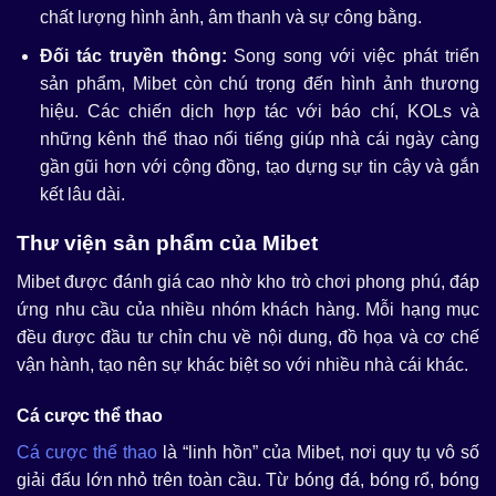
chất lượng hình ảnh, âm thanh và sự công bằng.
Đối tác truyền thông:
Song song với việc phát triển
sản phẩm, Mibet còn chú trọng đến hình ảnh thương
hiệu. Các chiến dịch hợp tác với báo chí, KOLs và
những kênh thể thao nổi tiếng giúp nhà cái ngày càng
gần gũi hơn với cộng đồng, tạo dựng sự tin cậy và gắn
kết lâu dài.
Thư viện sản phẩm của Mibet
Mibet được đánh giá cao nhờ kho trò chơi phong phú, đáp
ứng nhu cầu của nhiều nhóm khách hàng. Mỗi hạng mục
đều được đầu tư chỉn chu về nội dung, đồ họa và cơ chế
vận hành, tạo nên sự khác biệt so với nhiều nhà cái khác.
Cá cược thể thao
Cá cược thể thao
là “linh hồn” của Mibet, nơi quy tụ vô số
giải đấu lớn nhỏ trên toàn cầu. Từ bóng đá, bóng rổ, bóng