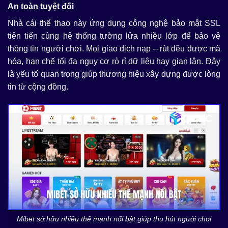
An toàn tuyệt đối
Nhà cái thể thao này ứng dụng công nghệ bảo mật SSL
tiên tiến cùng hệ thống tường lửa nhiều lớp để bảo vệ
thông tin người chơi. Mọi giao dịch nạp – rút đều được mã
hóa, hạn chế tối đa nguy cơ rò rỉ dữ liệu hay gian lận. Đây
là yếu tố quan trọng giúp thương hiệu xây dựng được lòng
tin từ cộng đồng.
Mibet sở hữu nhiều thế mạnh nổi bật giúp thu hút người chơi