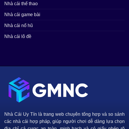
Nhà cái thể thao
Zbet – Đệ Nhất Nhà Cái Cá Cược Bản Lĩnh Thượng Lưu
Nhà cái game bài
Nhà cái nổ hũ
Nhà cái lô đề
One88 – Đỉnh Cao Cá Cược Thể Thao Uy Tín Châu Á
Nhà Cái Uy Tín
là trang web chuyên tổng hợp và so sánh
các nhà cái hợp pháp, giúp người chơi dễ dàng lựa chọn
địa chỉ cá cược an toàn, minh bạch và có giấy phép rõ