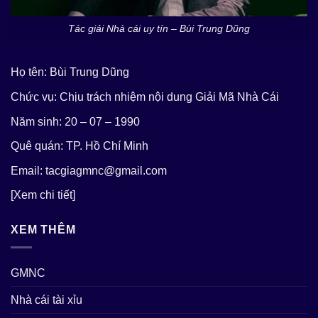
Tác giải Nhà cái uy tín – Bùi Trung Dũng
Họ tên: Bùi Trung Dũng
Chức vụ: Chịu trách nhiệm nội dung Giải Mã Nhà Cái
Năm sinh: 20 – 07 – 1990
Quê quán: TP. Hồ Chí Minh
Oxbet – Vũ Trụ Cá Cược Thế Hệ Mới Bứt Phá Giàu Sang
Email:
tacgiagmnc@gmail.com
[
Xem chi tiết
]
XEM THÊM
GMNC
Nhà cái tài xỉu