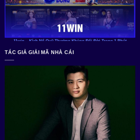
TÁC GIẢ GIẢI MÃ NHÀ CÁI
Gem88 – Thánh Địa Cá Cược Thế Hệ Mới Săn Hũ Tỷ Đồng
Khám Phá Sky88 – Siêu Nền Tảng Đổi Đời Trong 1 Phút