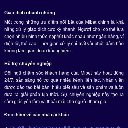
Giao dịch nhanh chóng
Một trong những ưu điểm nổi bật của Mibet chính là khả
năng xử lý giao dịch cực kỳ nhanh. Người chơi có thể lựa
chọn nhiều hình thức nạp/rút khác nhau như ngân hàng, ví
điện tử, thẻ cào. Thời gian xử lý chỉ mất vài phút, đảm bảo
không làm gián đoạn trải nghiệm.
Hỗ trợ chuyên nghiệp
Đội ngũ chăm sóc khách hàng của Mibet này hoạt động
24/7, sẵn sàng hỗ trợ qua nhiều kênh liên lạc. Nhân viên
được đào tạo bài bản, hiểu biết sâu về sản phẩm và luôn
đưa ra giải pháp kịp thời. Sự chuyên nghiệp này tạo ra
cảm giác yên tâm và thoải mái cho người tham gia.
Đọc thêm về các nhà cái khác:
Five88 – Nhà cái cá cược thể thao và casino xanh chín