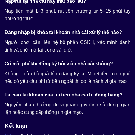
Nạp/rút tại nhà cái này mất bao lâu?
Nạp tiền mất 1–3 phút, rút tiền thường từ 5–15 phút tùy
phương thức.
Đăng nhập bị khóa tài khoản nhà cái xử lý thế nào?
Người chơi cần liên hệ bộ phận CSKH, xác minh danh
tính và chờ mở lại trong vài giờ.
Có mất phí khi đăng ký hội viên nhà cái không?
Không. Toàn bộ quá trình đăng ký tại Mibet đều miễn phí,
nếu có yêu cầu phí từ bên ngoài thì đó là hành vi giả mạo.
Tại sao tài khoản của tôi trên nhà cái bị đóng băng?
Nguyên nhân thường do vi phạm quy định sử dụng, gian
lận hoặc cung cấp thông tin giả mạo.
Kết luận
Big88 Sòng Bài – Đấu Trí Online, Hốt Bạc Tỷ Về