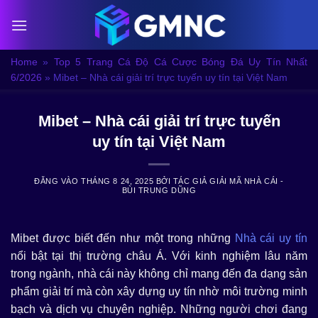
Bỏ
qua
nội
dung
Home
»
Top 5 Trang Cá Độ Cá Cược Bóng Đá Uy Tín Nhất
6/2026
»
Mibet – Nhà cái giải trí trực tuyến uy tín tại Việt Nam
Mibet – Nhà cái giải trí trực tuyến
uy tín tại Việt Nam
ĐĂNG VÀO
THÁNG 8 24, 2025
BỞI
TÁC GIẢ GIẢI MÃ NHÀ CÁI -
BÙI TRUNG DŨNG
Mibet được biết đến như một trong những
Nhà cái uy tín
nổi bật tại thị trường châu Á. Với kinh nghiệm lâu năm
trong ngành, nhà cái này không chỉ mang đến đa dạng sản
phẩm giải trí mà còn xây dựng uy tín nhờ môi trường minh
bạch và dịch vụ chuyên nghiệp. Những người chơi đang