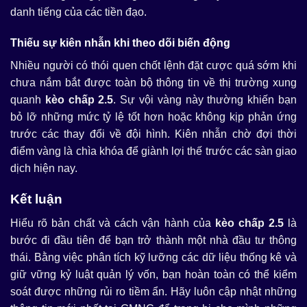
danh tiếng của các tiền đạo.
Thiếu sự kiên nhẫn khi theo dõi biến động
Nhiều người có thói quen chốt lệnh đặt cược quá sớm khi
chưa nắm bắt được toàn bộ thông tin về thị trường xung
quanh
kèo chấp 2.5
. Sự vội vàng này thường khiến bạn
bỏ lỡ những mức tỷ lệ tốt hơn hoặc không kịp phản ứng
trước các thay đổi về đội hình. Kiên nhẫn chờ đợi thời
điểm vàng là chìa khóa để giành lợi thế trước các sàn giao
dịch hiện nay.
Kết luận
Hiểu rõ bản chất và cách vận hành của
kèo chấp 2.5
là
bước đi đầu tiên để bạn trở thành một nhà đầu tư thông
thái. Bằng việc phân tích kỹ lưỡng các dữ liệu thống kê và
giữ vững kỷ luật quản lý vốn, bạn hoàn toàn có thể kiểm
soát được những rủi ro tiềm ẩn. Hãy luôn cập nhật những