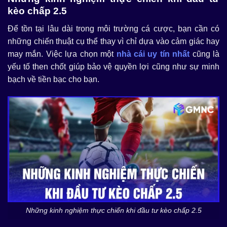
kèo chấp 2.5
Để tồn tại lâu dài trong môi trường cá cược, bạn cần có
những chiến thuật cụ thể thay vì chỉ dựa vào cảm giác hay
may mắn. Việc lựa chọn một
nhà cái uy tín nhất
cũng là
yếu tố then chốt giúp bảo vệ quyền lợi cũng như sự minh
bạch về tiền bạc cho bạn.
Những kinh nghiệm thực chiến khi đầu tư kèo chấp 2.5