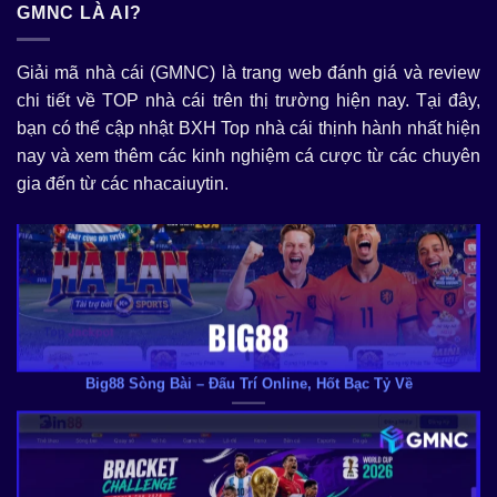
GMNC LÀ AI?
Giải mã nhà cái (GMNC) là trang web đánh giá và review
chi tiết về TOP nhà cái trên thị trường hiện nay. Tại đây,
bạn có thể cập nhật BXH Top nhà cái thịnh hành nhất hiện
nay và xem thêm các kinh nghiệm cá cược từ các chuyên
gia đến từ các nhacaiuytin.
Big88 Sòng Bài – Đấu Trí Online, Hốt Bạc Tỷ Về
Link Vào Bin88 Mới Nhất Tải Siêu Mượt Không Chặn