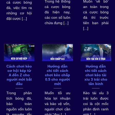
Trong hệ thống
Muốn ‘về bờ’
cá cược bóng
cá cược bóng
an toàn trong
đá, việc tìm ra
đá hiện nay,
cá cược bóng
những cơ hội
các con số luôn
đá thì trước
đặt cược [...]
chứa đựng [...]
tiên bạn phải
[...]
Cách chơi kèo
Hướng dẫn
Hướng dẫn
cơ hội kép từ
chi tiết cách
chi tiết cách
A đến Z cho
chơi kèo chấp
chơi kèo tài
người mới bắt
0.5 cho người
xỉu 3 trái cho
đầu
mới
tân binh
Trong phân
Muốn tối ưu
Kèo tài xỉu 3
tích bóng đá,
hóa lợi nhuận
trái luôn được
bảo toàn
và bảo vệ vốn,
coi là cột mốc
nguồn vốn luôn
người chơi cần
phân định ranh
là nguyên tắc
phải “đọc [...]
giới [...]