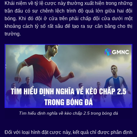
Khái niệm về tỷ lệ cược này thường xuất hiện trong những
trận đấu có sự chênh lệch trình độ quá lớn giữa hai đội
bóng. Khi đó đội ở cửa trên phải chấp đội cửa dưới một
khoảng cách tỷ số rất sâu để tạo ra sự cân bằng cho thị
trường.
Tìm hiểu định nghĩa về kèo chấp 2.5 trong bóng đá
Đối với loại hình đặt cược này, kết quả chỉ được phân định