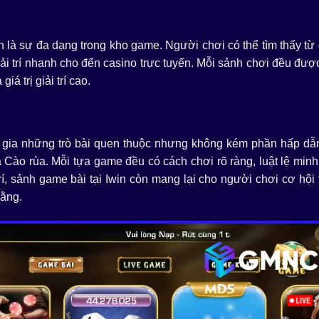
h là sự đa dạng trong kho game. Người chơi có thể tìm thấy t
iải trí nhanh cho đến casino trực tuyến. Mỗi sảnh chơi đều được
á trị giải trí cao.
 gia những trò bài quen thuộc nhưng không kém phần hấp dẫ
Cào rùa. Mỗi tựa game đều có cách chơi rõ ràng, luật lệ min
trí, sảnh game bài tại Iwin còn mang lại cho người chơi cơ hội
bằng.