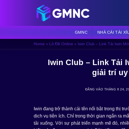
Bỏ
qua
nội
dung
GMNC
NHÀ CÁI TÀI XỈ
Home
»
Lô Đề Online
»
Iwin Club – Link Tải Iwin Mớ
Iwin Club – Link Tải
giải trí u
ĐĂNG VÀO
THÁNG 8 24, 2
Iwin đang trở thành cái tên nổi bật trong thị t
dịch vụ tiện ích. Chỉ trong thời gian ngắn ra 
tải xuống. Với sự phát triển mạnh mẽ đó, nh