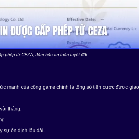
p phép từ CEZA, đảm bảo an toàn tuyệt đối
sức mạnh của cổng game chính là tổng số tiền cược được giao
vài tháng.
ng.
 sự ổn định lâu dài.