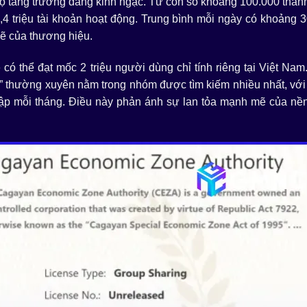
 độ tăng trưởng đáng kinh ngạc. Từ con số khoảng 100.000 thàn
4 triệu tài khoản hoạt động. Trung bình mỗi ngày có khoảng 3
ẽ của thương hiệu.
 thể đạt mốc 2 triệu người dùng chỉ tính riêng tại Việt Nam
n” thường xuyên nằm trong nhóm được tìm kiếm nhiều nhất, vớ
uy cập mỗi tháng. Điều này phản ánh sự lan tỏa mạnh mẽ của nề