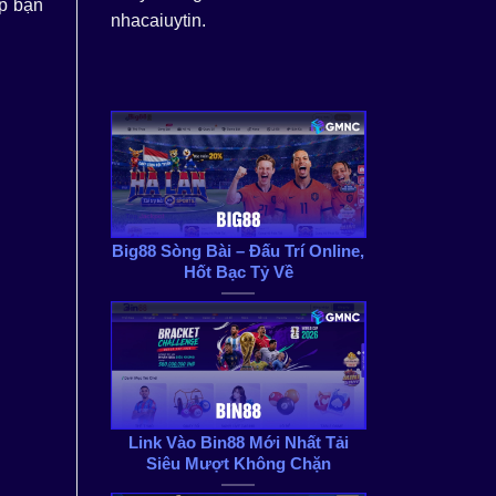
úp bạn
nhacaiuytin.
Big88 Sòng Bài – Đấu Trí Online,
Hốt Bạc Tỷ Về
Link Vào Bin88 Mới Nhất Tải
Siêu Mượt Không Chặn