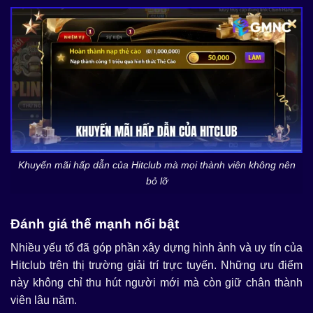
Khuyến mãi hấp dẫn của Hitclub mà mọi thành viên không nên
bỏ lỡ
Đánh giá thế mạnh nổi bật
Nhiều yếu tố đã góp phần xây dựng hình ảnh và uy tín của
Hitclub trên thị trường giải trí trực tuyến. Những ưu điểm
này không chỉ thu hút người mới mà còn giữ chân thành
viên lâu năm.