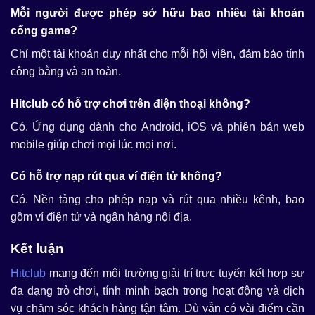
Mỗi người được phép sở hữu bao nhiêu tài khoản
cổng game?
Chỉ một tài khoản duy nhất cho mỗi hội viên, đảm bảo tính
công bằng và an toàn.
Hitclub có hỗ trợ chơi trên điện thoại không?
Có. Ứng dụng dành cho Android, iOS và phiên bản web
mobile giúp chơi mọi lúc mọi nơi.
Có hỗ trợ nạp rút qua ví điện tử không?
Có. Nền tảng cho phép nạp và rút qua nhiều kênh, bao
gồm ví điện tử và ngân hàng nội địa.
Kết luận
Hitclub
mang đến môi trường giải trí trực tuyến kết hợp sự
đa dạng trò chơi, tính minh bạch trong hoạt động và dịch
vụ chăm sóc khách hàng tận tâm. Dù vẫn có vài điểm cần