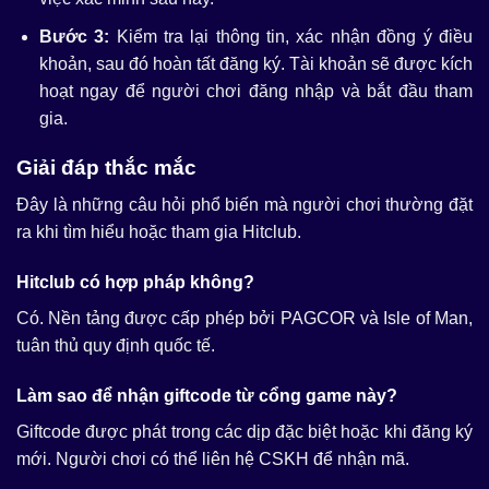
Bước 3:
Kiểm tra lại thông tin, xác nhận đồng ý điều
khoản, sau đó hoàn tất đăng ký. Tài khoản sẽ được kích
hoạt ngay để người chơi đăng nhập và bắt đầu tham
gia.
Giải đáp thắc mắc
Đây là những câu hỏi phổ biến mà người chơi thường đặt
ra khi tìm hiểu hoặc tham gia Hitclub.
Hitclub có hợp pháp không?
Có. Nền tảng được cấp phép bởi PAGCOR và Isle of Man,
tuân thủ quy định quốc tế.
Làm sao để nhận giftcode từ cổng game này?
Giftcode được phát trong các dịp đặc biệt hoặc khi đăng ký
mới. Người chơi có thể liên hệ CSKH để nhận mã.