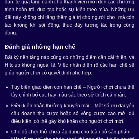
đặn, từ quà tặng dành cho thành viên mới đến các chương
trình hoàn trả, đua top hoặc sự kiện theo mùa. Những ưu
đãi này không chỉ tăng thêm giá trị cho người chơi mà còn
tạo không khí sôi động, thúc đẩy tương tác trong cộng
đồng.
Đánh giá những hạn chế
Bất kỳ nền tảng nào cũng có những điểm cần cải thiện, và
Hitclub không ngoại lệ. Việc nhận diện rõ các hạn chế sẽ
giúp người chơi có quyết định phù hợp.
Tùy biến giao diện còn hạn chế – Người chơi chưa thể
tùy chỉnh bố cục hay màu sắc theo sở thích cá nhân.
Điều kiện nhận thưởng khuyến mãi – Một số ưu đãi yêu
cầu doanh thu cược hoặc số vòng cược cao mới đủ
điều kiện, có thể gây khó khăn cho người chơi mới.
Chế độ chơi thử chưa áp dụng cho toàn bộ sản phẩm –