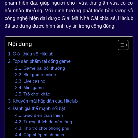
phẩm hiện đại, giúp người chơi vừa thư giãn vừa có cơ
hội nhận thưởng. Với định hướng phát triển bền vững và
công nghệ hiện đại được Giải Mã Nhà Cái chia sẻ, Hitclub
đã tạo dựng được hình ảnh uy tín trong cộng đồng.
Nội dung
Giới thiệu về Hitclub
Top sản phẩm tại cổng game
Game bài đổi thưởng
Slot game online
Live casino
Mini game
Trò chơi khác
Khuyến mãi hấp dẫn của Hitclub
Đánh giá thế mạnh nổi bật
Giao diện thân thiện
Tương thích đa nền tảng
Kho trò chơi phong phú
Cấp phép minh bạch