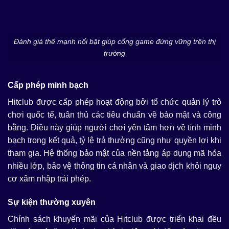
Đánh giá thế mạnh nổi bật giúp cổng game đứng vững trên thị
trường
Cấp phép minh bạch
Hitclub được cấp phép hoạt động bởi tổ chức quản lý trò
chơi quốc tế, tuân thủ các tiêu chuẩn về bảo mật và công
bằng. Điều này giúp người chơi yên tâm hơn về tính minh
bạch trong kết quả, tỷ lệ trả thưởng cũng như quyền lợi khi
tham gia. Hệ thống bảo mật của nền tảng áp dụng mã hóa
nhiều lớp, bảo vệ thông tin cá nhân và giao dịch khỏi nguy
cơ xâm nhập trái phép.
Sự kiện thường xuyên
Chính sách khuyến mãi của Hitclub được triển khai đều