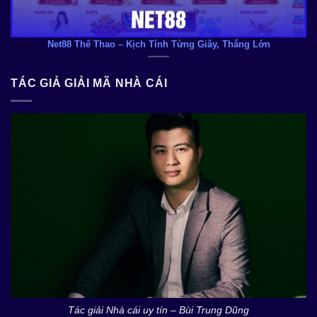
TÁC GIẢ GIẢI MÃ NHÀ CÁI
Ta88 – Khởi Động Kỷ Nguyên Làm Giàu Săn Hũ Triệu Đô
Chinh Phục Đỉnh Cao Dabet – Thánh Địa Đổi Đời Xanh Chín
Tác giải Nhà cái uy tín – Bùi Trung Dũng