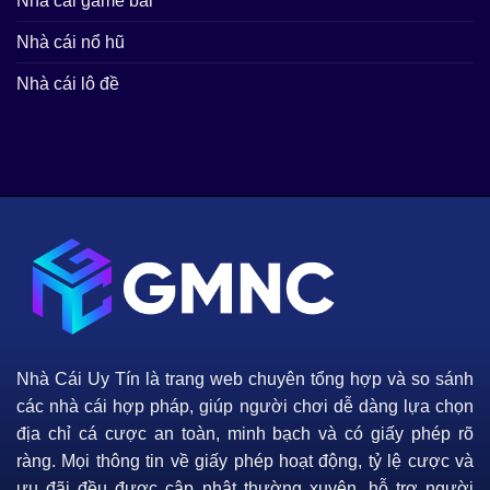
Nhà cái game bài
Nhà cái nổ hũ
Nhà cái lô đề
Khám Phá Sky88 – Siêu Nền Tảng Đổi Đời Trong 1 Phút
Nhà Cái Uy Tín
là trang web chuyên tổng hợp và so sánh
các nhà cái hợp pháp, giúp người chơi dễ dàng lựa chọn
địa chỉ cá cược an toàn, minh bạch và có giấy phép rõ
ràng. Mọi thông tin về giấy phép hoạt động, tỷ lệ cược và
ưu đãi đều được cập nhật thường xuyên, hỗ trợ người