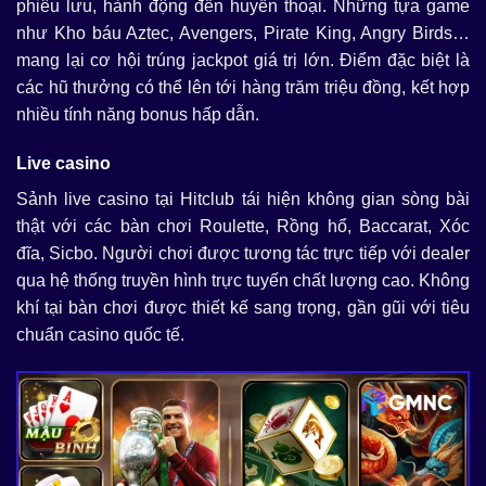
phiêu lưu, hành động đến huyền thoại. Những tựa game
như Kho báu Aztec, Avengers, Pirate King, Angry Birds…
mang lại cơ hội trúng jackpot giá trị lớn. Điểm đặc biệt là
các hũ thưởng có thể lên tới hàng trăm triệu đồng, kết hợp
nhiều tính năng bonus hấp dẫn.
Live casino
Sảnh live casino tại Hitclub tái hiện không gian sòng bài
thật với các bàn chơi Roulette, Rồng hổ, Baccarat, Xóc
đĩa, Sicbo. Người chơi được tương tác trực tiếp với dealer
qua hệ thống truyền hình trực tuyến chất lượng cao. Không
khí tại bàn chơi được thiết kế sang trọng, gần gũi với tiêu
chuẩn casino quốc tế.