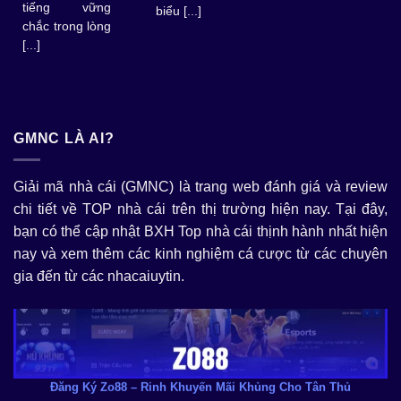
tiếng vững
Link Vào Bin88 Mới Nhất Tải Siêu Mượt Không Chặn
biểu [...]
chắc trong lòng
[...]
GMNC LÀ AI?
Giải mã nhà cái (GMNC) là trang web đánh giá và review
chi tiết về TOP nhà cái trên thị trường hiện nay. Tại đây,
Đăng Ký Zo88 – Rinh Khuyến Mãi Khủng Cho Tân Thủ
bạn có thể cập nhật BXH Top nhà cái thịnh hành nhất hiện
nay và xem thêm các kinh nghiệm cá cược từ các chuyên
gia đến từ các nhacaiuytin.