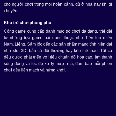
cho người chơi trong mọi hoàn cảnh, dù ở nhà hay khi di
chuyển.
Kho trò chơi phong phú
Cổng game cung cấp danh mục trò chơi đa dạng, trải dài
từ những tựa game bài quen thuộc như Tiến lên miền
Nam, Liêng, Sâm lốc đến các sản phẩm mang tính hiện đại
như slot 3D, bắn cá đổi thưởng hay kèo thể thao. Tất cả
đều được phát triển với tiêu chuẩn đồ họa cao, âm thanh
sống động và tốc độ xử lý mượt mà, đảm bảo mỗi phiên
chơi đều liền mạch và hứng khởi.