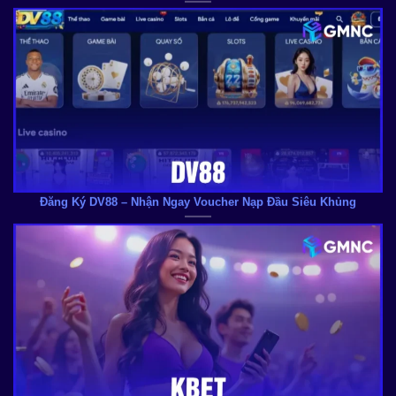
Đăng Ký DV88 – Nhận Ngay Voucher Nạp Đầu Siêu Khủng
Link Vào Kbet Chính Thức Tốc Độ Cao Không Chặn 2026