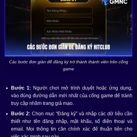
Các bước đơn giản để đăng ký trở thành thành viên trên cổng
game
Bước 1:
Người chơi mở trình duyệt hoặc ứng dụng,
vào đúng đường dẫn mới nhất của cổng game để tránh
truy cập nhầm trang giả mạo.
Bước 2:
Chọn mục “Đăng ký” và nhập các dữ liệu cần
thiết như tên đăng nhập, mật khẩu, số điện thoại và
email. Mọi thông tin cần chính xác để thuận tiện cho
việc xác minh sau này.