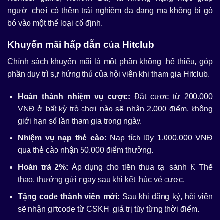
người chơi có thêm trải nghiệm đa dạng mà không bị gò
bó vào một thể loại cố định.
Khuyến mãi hấp dẫn của Hitclub
Chính sách khuyến mãi là một phần không thể thiếu, góp
phần duy trì sự hứng thú của hội viên khi tham gia Hitclub.
Hoàn thành nhiệm vụ cược:
Đặt cược từ 200.000
VNĐ ở bất kỳ trò chơi nào sẽ nhận 2.000 điểm, không
giới hạn số lần tham gia trong ngày.
Nhiệm vụ nạp thẻ cào:
Nạp tích lũy 1.000.000 VNĐ
qua thẻ cào nhận 50.000 điểm thưởng.
Hoàn trả 2%:
Áp dụng cho tiền thua tại sảnh K Thể
thao, thưởng gửi ngay sau khi kết thúc vé cược.
Tặng code thành viên mới:
Sau khi đăng ký, hội viên
sẽ nhận giftcode từ CSKH, giá trị tùy từng thời điểm.