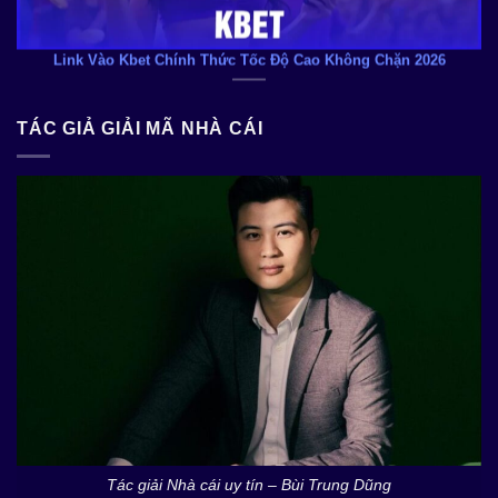
Max88 Casino – Sảnh Chơi Xanh Chín, Thắng Lớn
TÁC GIẢ GIẢI MÃ NHÀ CÁI
Net88 Thể Thao – Kịch Tính Từng Giây, Thắng Lớn
Tác giải Nhà cái uy tín – Bùi Trung Dũng