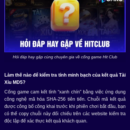
Hỏi đáp hay gặp cùng chuyên gia về cổng game Hit Club
Làm thế nào để kiểm tra tính minh bạch của kết quả Tài
Xỉu MD5?
Cổng game cam kết tính “xanh chín” bằng việc ứng dụng
công nghệ mã hóa SHA-256 tiên tiến. Chuỗi mã kết quả
được công bố công khai trước khi phiên chơi bắt đầu, bạn
có thể copy chuỗi này đối chiếu trên các website kiểm tra
độc lập để xác thực kết quả khách quan.