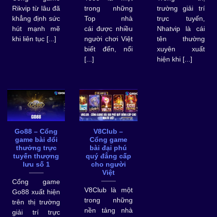
Rikvip từ lâu đã
trong những
trường giải trí
khẳng định sức
Top nhà
trực tuyến,
hút mạnh mẽ
cái được nhiều
Nhatvip là cái
khi liên tục [...]
người chơi Việt
tên thường
biết đến, nổi
xuyên xuất
[...]
hiện khi [...]
Go88 – Cổng
V8Club –
game bài đổi
Cổng game
thưởng trực
bài đại phú
tuyến thượng
quý đẳng cấp
lưu số 1
cho người
Việt
Cổng game
V8Club là một
Go88 xuất hiện
trong những
trên thị trường
nền tảng nhà
giải trí trực