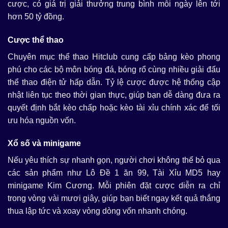
cược, có giá trị giải thưởng trung bình mỗi ngày lên tới
hơn 50 tỷ đồng.
Cược thể thao
Chuyên mục thể thao Hitclub cung cấp bảng kèo phong
phú cho các bộ môn bóng đá, bóng rổ cùng nhiều giải đấu
thể thao điện tử hấp dẫn. Tỷ lệ cược được hệ thống cập
nhật liên tục theo thời gian thực, giúp bạn dễ dàng đưa ra
quyết định bắt kèo chấp hoặc kèo tài xỉu chính xác để tối
ưu hóa nguồn vốn.
Xổ số và minigame
Nếu yêu thích sự nhanh gọn, người chơi không thể bỏ qua
các sản phẩm như Lô Đề 1 ăn 99, Tài Xỉu MD5 hay
minigame Kim Cương. Mỗi phiên đặt cược diễn ra chỉ
trong vòng vài mươi giây, giúp bạn biết ngay kết quả thắng
thua lập tức và xoay vòng dòng vốn nhanh chóng.