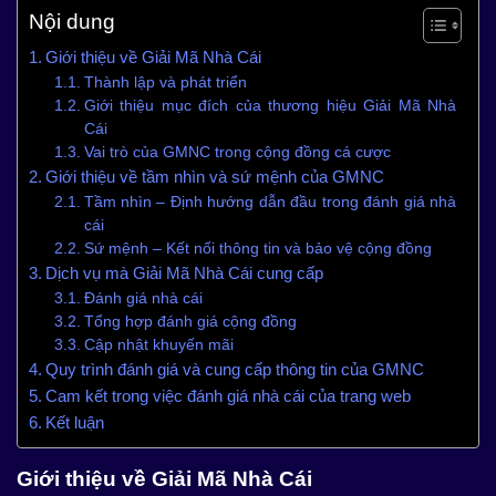
Nội dung
Giới thiệu về Giải Mã Nhà Cái
Thành lập và phát triển
Giới thiệu mục đích của thương hiệu Giải Mã Nhà
Cái
Vai trò của GMNC trong cộng đồng cá cược
Giới thiệu về tầm nhìn và sứ mệnh của GMNC
Tầm nhìn – Định hướng dẫn đầu trong đánh giá nhà
cái
Sứ mệnh – Kết nối thông tin và bảo vệ cộng đồng
Dịch vụ mà Giải Mã Nhà Cái cung cấp
Đánh giá nhà cái
Tổng hợp đánh giá cộng đồng
Cập nhật khuyến mãi
Quy trình đánh giá và cung cấp thông tin của GMNC
Cam kết trong việc đánh giá nhà cái của trang web
Kết luận
Giới thiệu về Giải Mã Nhà Cái