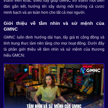
thành viên khác. Điều này giúp GMNC trở thành một diễn
đàn gắn kết, hướng tới xây dựng môi trường cá cược
minh bạch và an toàn hơn cho tất cả mọi người.
Giới thiệu về tầm nhìn và sứ mệnh của
GMNC
GMNC luôn định hướng dài hạn, lấy giá trị cộng đồng và
tính trung thực làm nền tảng cho mọi hoạt động. Dưới đây
là phần giới thiệu về tầm nhìn và sứ mệnh của thương
hiệu GMCN: