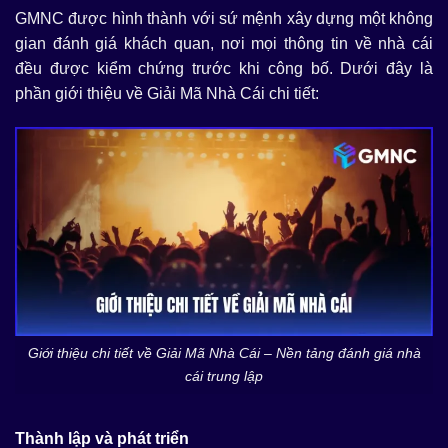
GMNC được hình thành với sứ mệnh xây dựng một không
gian đánh giá khách quan, nơi mọi thông tin về nhà cái
đều được kiểm chứng trước khi công bố. Dưới đây là
phần giới thiệu về Giải Mã Nhà Cái chi tiết:
Giới thiệu chi tiết về Giải Mã Nhà Cái – Nền tảng đánh giá nhà
cái trung lập
Thành lập và phát triển