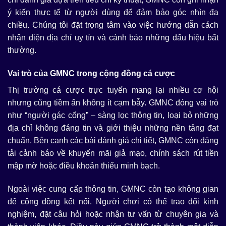
ý kiến thực tế từ người dùng để đảm bảo góc nhìn đa
chiều. Chúng tôi đặt trọng tâm vào việc hướng dẫn cách
nhận diện địa chỉ uy tín và cảnh báo những dấu hiệu bất
thường.
Vai trò của GMNC trong cộng đồng cá cược
Thị trường cá cược trực tuyến mang lại nhiều cơ hội
nhưng cũng tiềm ẩn không ít cạm bẫy. GMNC đóng vai trò
như “người gác cổng” – sàng lọc thông tin, loại bỏ những
địa chỉ không đáng tin và giới thiệu những nền tảng đạt
chuẩn. Bên cạnh các bài đánh giá chi tiết, GMNC còn đăng
tải cảnh báo về khuyến mãi giả mạo, chính sách rút tiền
mập mờ hoặc điều khoản thiếu minh bạch.
Ngoài việc cung cấp thông tin, GMNC còn tạo không gian
để cộng đồng kết nối. Người chơi có thể trao đổi kinh
nghiệm, đặt câu hỏi hoặc nhận tư vấn từ chuyên gia và