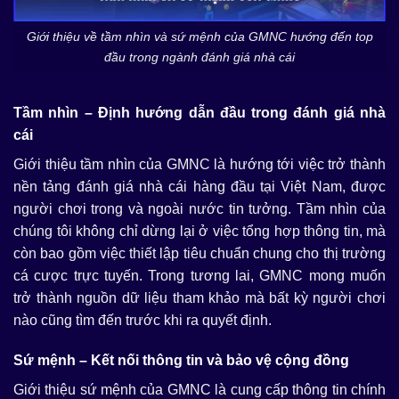
Giới thiệu về tầm nhìn và sứ mệnh của GMNC hướng đến top
đầu trong ngành đánh giá nhà cái
Tầm nhìn – Định hướng dẫn đầu trong đánh giá nhà
cái
Giới thiệu tầm nhìn của GMNC là hướng tới việc trở thành
nền tảng đánh giá nhà cái hàng đầu tại Việt Nam, được
người chơi trong và ngoài nước tin tưởng. Tầm nhìn của
chúng tôi không chỉ dừng lại ở việc tổng hợp thông tin, mà
còn bao gồm việc thiết lập tiêu chuẩn chung cho thị trường
cá cược trực tuyến. Trong tương lai, GMNC mong muốn
trở thành nguồn dữ liệu tham khảo mà bất kỳ người chơi
nào cũng tìm đến trước khi ra quyết định.
Sứ mệnh – Kết nối thông tin và bảo vệ cộng đồng
Giới thiệu sứ mệnh của GMNC là cung cấp thông tin chính