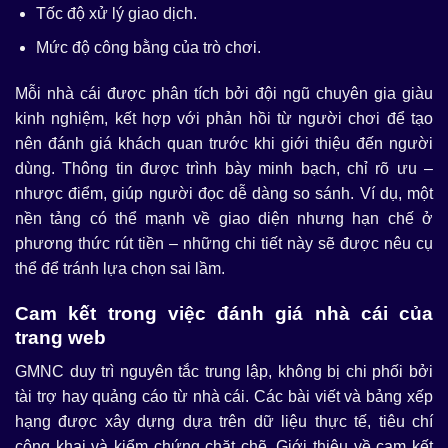
Tốc độ xử lý giao dịch.
Mức độ công bằng của trò chơi.
Mỗi nhà cái được phân tích bởi đội ngũ chuyên gia giàu
kinh nghiệm, kết hợp với phản hồi từ người chơi để tạo
nên đánh giá khách quan trước khi giới thiệu đến người
dùng. Thông tin được trình bày minh bạch, chỉ rõ ưu –
nhược điểm, giúp người đọc dễ dàng so sánh. Ví dụ, một
nền tảng có thể mạnh về giao diện nhưng hạn chế ở
phương thức rút tiền – những chi tiết này sẽ được nêu cụ
thể để tránh lựa chọn sai lầm.
Cam kết trong việc đánh giá nhà cái của
trang web
GMNC duy trì nguyên tắc trung lập, không bị chi phối bởi
tài trợ hay quảng cáo từ nhà cái. Các bài viết và bảng xếp
hạng được xây dựng dựa trên dữ liệu thực tế, tiêu chí
công khai và kiểm chứng chặt chẽ. Giới thiệu về cam kết