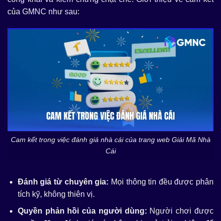
của GMNC như sau:
Cam kết trong việc đánh giá nhà cái của trang web Giải Mã Nhà
Cái
Đánh giá từ chuyên gia:
Mọi thông tin đều được phân
tích kỹ, không thiên vị.
Quyền phản hồi của người dùng:
Người chơi được