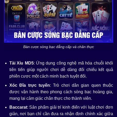
Bàn cược sòng bạc đẳng cấp và chân thực
Tài Xỉu MD5
: Ứng dụng công nghệ mã hóa chuỗi khối
tiên tiến giúp người chơi dễ dàng đối chiếu kết quả
phiên cược một cách minh bạch tuyệt đối.
Xóc Đĩa trực tuyến
: Trò chơi dân gian quen thuộc
được vận hành theo phong cách sòng bạc hoàng gia,
mang lại cảm giác chân thực cho thành viên.
Baccarat
: Sản phẩm giải trí kinh điển với luật chơi đơn
giản, nơi bạn chỉ cần đưa ra nhận định chính xác giữa