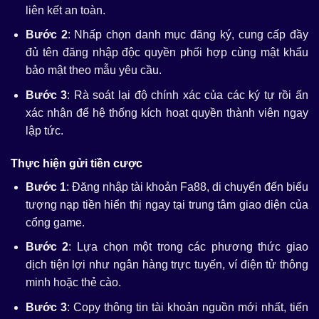
liên kết an toàn.
Bước 2
: Nhấp chọn danh mục đăng ký, cung cấp đầy
đủ tên đăng nhập độc quyền phối hợp cùng mật khẩu
bảo mật theo mẫu yêu cầu.
Bước 3
: Rà soát lại độ chính xác của các ký tự rồi ấn
xác nhận để hệ thống kích hoạt quyền thành viên ngay
lập tức.
Thực hiện gửi tiền cược
Bước 1
: Đăng nhập tài khoản Fa88, di chuyển đến biểu
tượng nạp tiền hiển thị ngay tại trung tâm giao diện của
cổng game.
Bước 2
: Lựa chọn một trong các phương thức giao
dịch tiện lợi như ngân hàng trực tuyến, ví điện tử thông
minh hoặc thẻ cào.
Bước 3
: Copy thông tin tài khoản nguồn mới nhất, tiến