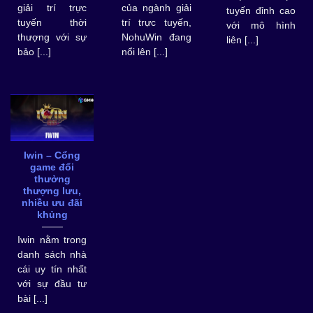
giải trí trực
của ngành giải
tuyến đỉnh cao
tuyến thời
trí trực tuyến,
với mô hình
thượng với sự
NohuWin đang
liên [...]
bảo [...]
nổi lên [...]
Iwin – Cổng
game đổi
thưởng
thượng lưu,
nhiều ưu đãi
khủng
Iwin nằm trong
danh sách nhà
cái uy tín nhất
với sự đầu tư
bài [...]