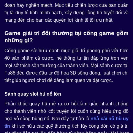
đoạn hay nghẽn mạch. Mục tiêu chiến lược của ban quản
trị là duy trì tính minh bạch, xây dựng lòng tin tuyệt đối và
mang đến cho bạn các quyền lợi kinh tế tối ưu nhất.
Game giải trí đổi thưởng tại cổng game gồm
những gì?
Cổng game sở hữu danh mục giải trí phong phú với hơn
40 sản phẩm cá cược, hệ thống tự tin đáp ứng trọn vẹn
mọi sở thích săn thưởng của thành viên. Mọi sảnh cược tại
Fa88 đều được đầu tư đồ họa 3D sống động, luật chơi chi
tiết giúp người chơi dễ dàng làm quen và đặt cược.
Sảnh quay slot hũ nổ lớn
Phân khúc quay hũ mở ra cơ hội làm giàu nhanh chóng
cho thành viên nhờ cốt truyện lôi cuốn cùng hiệu ứng đồ
họa vô cùng bùng nổ. Nơi đây tự hào là
nhà cái nổ hũ uy
tín
khi sở hữu các quỹ thưởng tích lũy cộng dồn có giá trị