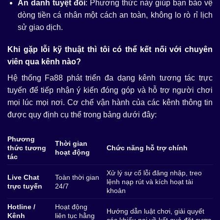
Ẩn danh tuyệt đối
: Phương thức này giúp bạn bảo vệ
dòng tiền cá nhân một cách an toàn, không lo rò rỉ lịch
sử giao dịch.
Khi gặp lỗi kỹ thuật thì tôi có thể kết nối với chuyên
viên qua kênh nào?
Hệ thống Fa88 phát triển đa dạng kênh tương tác trực
tuyến để tiếp nhận ý kiến đóng góp và hỗ trợ người chơi
mọi lúc mọi nơi. Cơ chế vận hành của các kênh thông tin
được quy định cụ thể trong bảng dưới đây:
Phương
Thời gian
thức tương
Chức năng hỗ trợ chính
hoạt động
tác
Xử lý sự cố lỗi đăng nhập, treo
Live Chat
Toàn thời gian
lệnh nạp rút và kích hoạt tài
trực tuyến
24/7
khoản
Hotline /
Hoạt động
Hướng dẫn luật chơi, giải quyết
Kênh
liên tục hằng