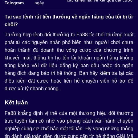
các khiếu nại về kết quả đặt cược
Telegram
ngày
Tại sao lệnh rút tiền thưởng về ngân hàng của tôi bị từ
chối?
Trường hợp lệnh đổi thưởng bị Fa88 từ chối thường xuất
phát từ các nguyên nhân phổ biến như: người chơi chưa
hoàn thành đủ doanh thu vòng cược của chương trình
khuyến mãi, thông tin họ tên tài khoản ngân hàng không
trùng khớp với dữ liệu đăng ký ban đầu hoặc do ngân
hàng đích đang bảo trì hệ thống. Bạn hãy kiểm tra lại các
điều kiện đặt cược hoặc liên hệ chuyên viên hỗ trợ để
được xử lý nhanh chóng.
Kết luận
Fa88 khẳng định vị thế của một thương hiệu đổi thưởng
trực tuyến tầm cỡ nhờ vào phong cách vận hành chuyên
nghiệp cùng cơ chế bảo mật tối tân. Hy vọng những thông
tin đánh giá toàn diện được cung cấp từ hệ thống Giải Mã