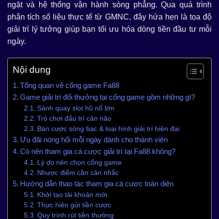
ngặt và hệ thống vận hành sòng phẳng. Qua quá trình
phân tích số liệu thực tế từ GMNC, đây hứa hẹn là tọa độ
giải trí lý tưởng giúp bạn tối ưu hóa dòng tiền đầu tư mỗi
ngày.
Nội dung
Tổng quan về cổng game Fa88
Game giải trí đổi thưởng tại cổng game gồm những gì?
Sảnh quay slot hũ nổ lớn
Trò chơi đấu trí cân não
Bàn cược sòng bạc & loại hình giải trí hiện đại
Ưu đãi nóng hổi mỗi ngày dành cho thành viên
Có nên tham gia cá cược giải trí tại Fa88 không?
Lý do nên chọn cổng game
Nhược điểm cần cân nhắc
Hướng dẫn thao tác tham gia cá cược toàn diện
Khởi tạo tài khoản mới
Thực hiện gửi tiền cược
Quy trình rút tiền thưởng