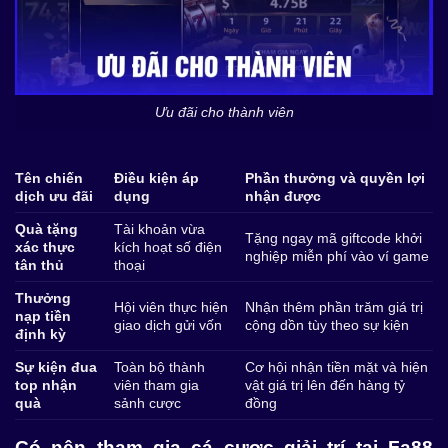
Ưu đãi cho thành viên
Tên chiến
Điều kiện áp
Phần thưởng và quyền lợi
dịch ưu đãi
dụng
nhận được
Quà tặng
Tài khoản vừa
Tặng ngay mã giftcode khởi
xác thực
kích hoạt số điện
nghiệp miễn phí vào ví game
tân thủ
thoại
Thưởng
Hội viên thực hiện
Nhận thêm phần trăm giá trị
nạp tiền
giao dịch gửi vốn
cộng dồn tùy theo sự kiện
định kỳ
Sự kiện đua
Toàn bộ thành
Cơ hội nhận tiền mặt và hiện
top nhận
viên tham gia
vật giá trị lên đến hàng tỷ
quà
sảnh cược
đồng
Có nên tham gia cá cược giải trí tại Fa88