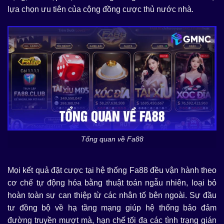
lựa chọn ưu tiên của cộng đồng cược thủ nước nhà.
Tổng quan về Fa88
Mọi kết quả đặt cược tại hệ thống Fa88 đều vận hành theo
cơ chế tự động hóa bằng thuật toán ngẫu nhiên, loại bỏ
hoàn toàn sự can thiệp từ các nhân tố bên ngoài. Sự đầu
tư đồng bộ về hạ tầng mạng giúp hệ thống bảo đảm
đường truyền mượt mà, hạn chế tối đa các tình trạng gián