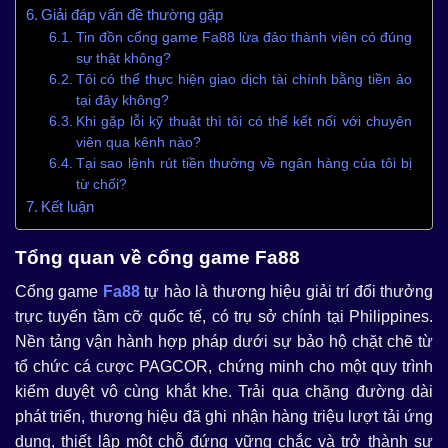
Giải đáp vấn đề thường gặp
Tin đồn cổng game Fa88 lừa đảo thành viên có đúng
sự thật không?
Tôi có thể thực hiện giao dịch tài chính bằng tiền ảo
tại đây không?
Khi gặp lỗi kỹ thuật thì tôi có thể kết nối với chuyên
viên qua kênh nào?
Tại sao lệnh rút tiền thưởng về ngân hàng của tôi bị
từ chối?
Kết luận
Tổng quan về cổng game Fa88
Cổng game
Fa88
tự hào là thương hiệu giải trí đổi thưởng
trực tuyến tầm cỡ quốc tế, có trụ sở chính tại Philippines.
Nền tảng vận hành hợp pháp dưới sự bảo hộ chặt chẽ từ
tổ chức cá cược PAGCOR, chứng minh cho một quy trình
kiểm duyệt vô cùng khắt khe. Trải qua chặng đường dài
phát triển, thương hiệu đã ghi nhận hàng triệu lượt tải ứng
dụng, thiết lập một chỗ đứng vững chắc và trở thành sự