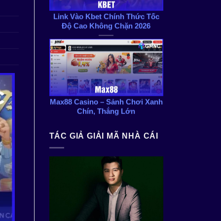
Max88 Casino – Sảnh Chơi Xanh
Chín, Thắng Lớn
Net88 Thể Thao – Kịch Tính
Từng Giây, Thắng Lớn
TÁC GIẢ GIẢI MÃ NHÀ CÁI
Ta88 – Khởi Động Kỷ Nguyên
Làm Giàu Săn Hũ Triệu Đô