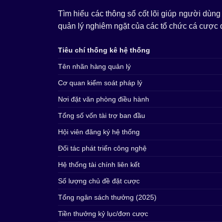
Tìm hiểu các thông số cốt lõi giúp người dùng
quản lý nghiêm ngặt của các tổ chức cá cược 
Tiêu chí thống kê hệ thống
Tên nhãn hàng quản lý
Cơ quan kiểm soát pháp lý
Nơi đặt văn phòng điều hành
Tổng số vốn tài trợ ban đầu
Hội viên đăng ký hệ thống
Đối tác phát triển công nghệ
Hệ thống tài chính liên kết
Số lượng chủ đề đặt cược
Tổng ngân sách thưởng (2025)
Tiền thưởng kỷ lục/đơn cược