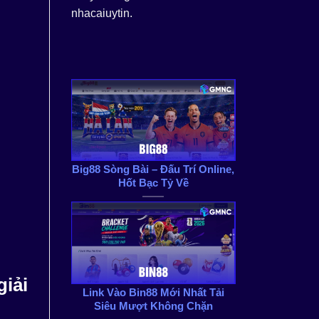
nhacaiuytin.
Big88 Sòng Bài – Đấu Trí Online,
Hốt Bạc Tỷ Về
Link Vào Bin88 Mới Nhất Tải
Siêu Mượt Không Chặn
iải