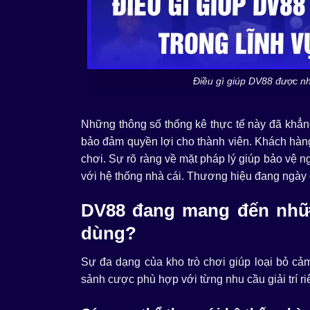
Điều gì giúp DV88 được nhiề
Những thông số thống kê thực tế này đã khẳng 
bảo đảm quyền lợi cho thành viên. Khách hàng
chơi. Sự rõ ràng về mặt pháp lý giúp bảo vệ ngư
với hệ thống nhà cái. Thương hiệu đang ngày 
DV88 đang mang đến nhữn
dùng?
Sự đa dạng của kho trò chơi giúp loại bỏ cả
sảnh cược phù hợp với từng nhu cầu giải trí ri