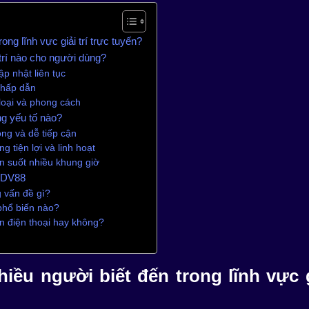
ng lĩnh vực giải trí trực tuyến?
rí nào cho người dùng?
p nhật liên tục
 hấp dẫn
loại và phong cách
g yếu tố nào?
óng và dễ tiếp cận
 tiện lợi và linh hoạt
n suốt nhiều khung giờ
 DV88
 vấn đề gì?
phổ biến nào?
n điện thoại hay không?
iều người biết đến trong lĩnh vực g