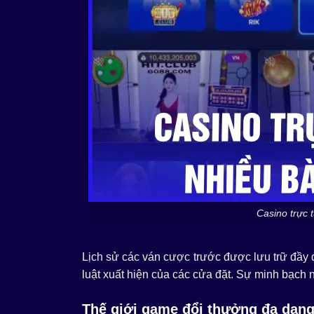
Casino trực 
Lịch sử các ván cược trước được lưu trữ đầy 
luật xuất hiện của các cửa đặt. Sự minh bạch 
Thế giới game đổi thưởng đa dạng