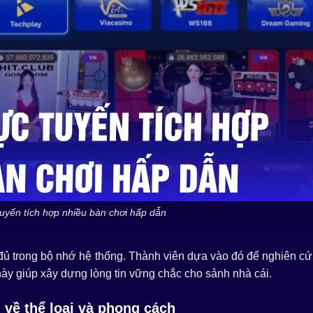
tuyến tích hợp nhiều bàn chơi hấp dẫn
đủ trong bộ nhớ hệ thống. Thành viên dựa vào đó để nghiên c
này giúp xây dựng lòng tin vững chắc cho sảnh nhà cái.
 về thể loại và phong cách