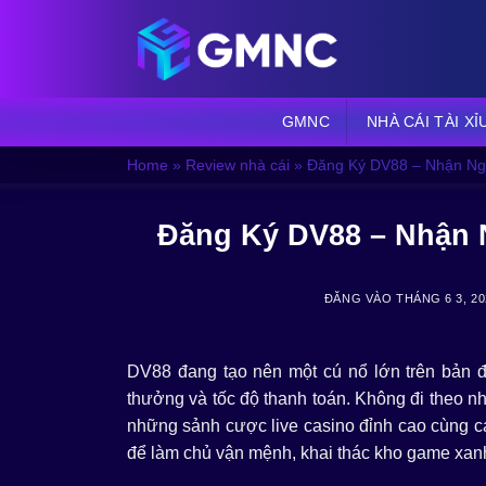
Bỏ
qua
nội
dung
GMNC
NHÀ CÁI TÀI XỈ
Home
»
Review nhà cái
»
Đăng Ký DV88 – Nhận Ng
Đăng Ký DV88 – Nhận 
ĐĂNG VÀO
THÁNG 6 3, 20
DV88 đang tạo nên một cú nổ lớn trên bản đồ 
thưởng và tốc độ thanh toán. Không đi theo n
những sảnh cược live casino đỉnh cao cùng cá
để làm chủ vận mệnh, khai thác kho game xanh