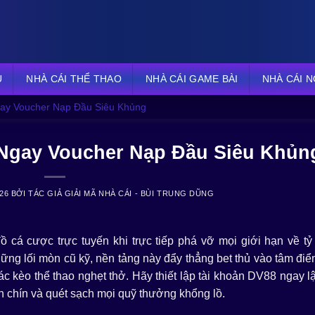
U
NHÀ CÁI THỂ THAO
NHÀ CÁI GAME BÀI
NHÀ CÁI N
ay Voucher Nạp Đầu Siêu Khủng
Ngay Voucher Nạp Đầu Siêu Khủn
26
BỞI
TÁC GIẢ GIẢI MÃ NHÀ CÁI - BÙI TRUNG DŨNG
cá cược trực tuyến khi trực tiếp phá vỡ mọi giới hạn về tỷ 
hững lối mòn cũ kỹ, nền tảng này đẩy thẳng bet thủ vào tâm đi
c kèo thể thao nghẹt thở. Hãy thiết lập tài khoản DV88 ngay l
 chín và quét sạch mọi quỹ thưởng khổng lồ.