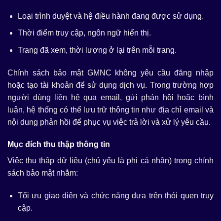
Loại trình duyệt và hệ điều hành đang được sử dụng.
Thời điểm truy cập, ngôn ngữ hiển thị.
Trang đã xem, thời lượng ở lại trên mỗi trang.
Chính sách bảo mật GMNC không yêu cầu đăng nhập
hoặc tạo tài khoản để sử dụng dịch vụ. Trong trường hợp
người dùng liên hệ qua email, gửi phản hồi hoặc bình
luận, hệ thống có thể lưu trữ thông tin như địa chỉ email và
nội dung phản hồi để phục vụ việc trả lời và xử lý yêu cầu.
Mục đích thu thập thông tin
Việc thu thập dữ liệu (chủ yếu là phi cá nhân) trong chính
sách bảo mật nhằm:
Tối ưu giao diện và chức năng dựa trên thói quen truy
cập.