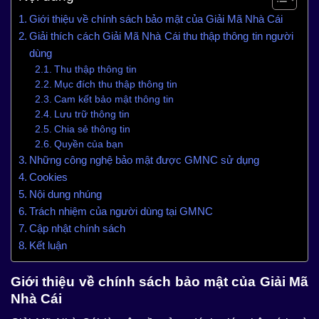
Giới thiệu về chính sách bảo mật của Giải Mã Nhà Cái
Giải thích cách Giải Mã Nhà Cái thu thập thông tin người
dùng
Thu thập thông tin
Mục đích thu thập thông tin
Cam kết bảo mật thông tin
Lưu trữ thông tin
Chia sẻ thông tin
Quyền của bạn
Những công nghệ bảo mật được GMNC sử dụng
Cookies
Nội dung nhúng
Trách nhiệm của người dùng tại GMNC
Cập nhật chính sách
Kết luận
Giới thiệu về chính sách bảo mật của Giải Mã
Nhà Cái