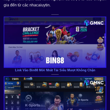
gia đến từ các nhacaiuytin.
Link Vào Bin88 Mới Nhất Tải Siêu Mượt Không Chặn
Đăng Ký Zo88 – Rinh Khuyến Mãi Khủng Cho Tân Thủ