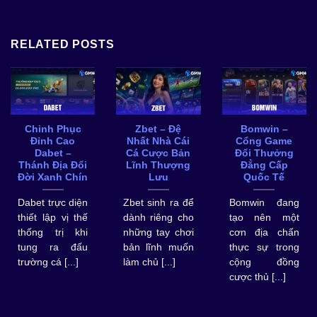
RELATED POSTS
Chinh Phục
Zbet – Đệ
Bomwin –
Đỉnh Cao
Nhất Nhà Cái
Cổng Game
Dabet –
Cá Cược Bản
Đổi Thưởng
Thánh Địa Đổi
Lĩnh Thượng
Đẳng Cấp
Đời Xanh Chín
Lưu
Quốc Tế
Dabet trực diện
Zbet sinh ra để
Bomwin đang
thiết lập vị thế
dành riêng cho
tạo nên một
thống trị khi
những tay chơi
cơn địa chấn
tung ra đấu
bản lĩnh muốn
thực sự trong
trường cá [...]
làm chủ [...]
cộng đồng
cược thủ [...]