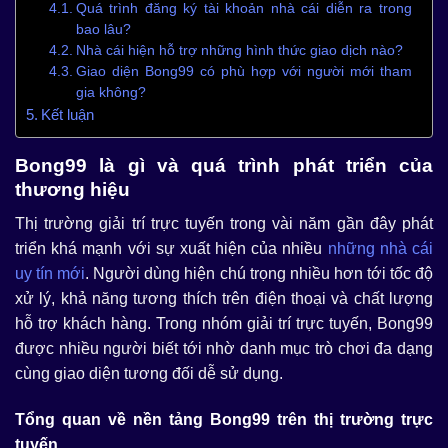
Quá trình đăng ký tài khoản nhà cái diễn ra trong
bao lâu?
Nhà cái hiện hỗ trợ những hình thức giao dịch nào?
Giao diện Bong99 có phù hợp với người mới tham
gia không?
Kết luận
Bong99 là gì và quá trình phát triển của
thương hiệu
Thị trường giải trí trực tuyến trong vài năm gần đây phát
triển khá mạnh với sự xuất hiện của nhiều
những nhà cái
uy tín mới
. Người dùng hiện chú trọng nhiều hơn tới tốc độ
xử lý, khả năng tương thích trên điện thoại và chất lượng
hỗ trợ khách hàng. Trong nhóm giải trí trực tuyến, Bong99
được nhiều người biết tới nhờ danh mục trò chơi đa dạng
cùng giao diện tương đối dễ sử dụng.
Tổng quan về nền tảng Bong99 trên thị trường trực
tuyến