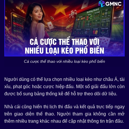
Cá cược thể thao với nhiều loại kèo phổ biến
Người dùng có thể lựa chọn nhiều loại kèo như châu Á, tài
xỉu, phạt góc hoặc cược hiệp đấu. Một số giải đấu lớn còn
được bổ sung bảng thống kê để hỗ trợ theo dõi dữ liệu.
Nhà cái cũng hiển thị lịch thi đấu và kết quả trực tiếp ngay
trên giao diện thể thao. Người tham gia không cần mở
thêm nhiều trang khác nhau để cập nhật thông tin trận đấu.