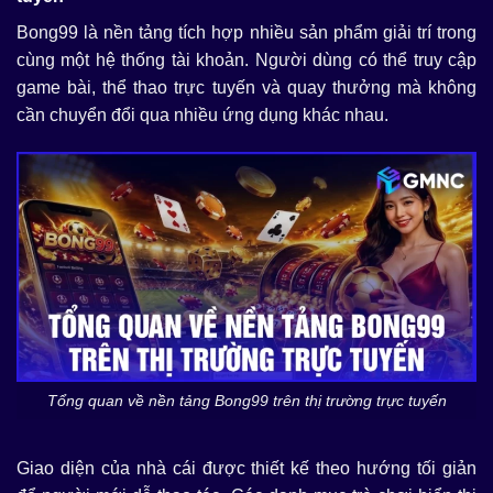
Bong99 là nền tảng tích hợp nhiều sản phẩm giải trí trong
cùng một hệ thống tài khoản. Người dùng có thể truy cập
game bài, thể thao trực tuyến và quay thưởng mà không
cần chuyển đổi qua nhiều ứng dụng khác nhau.
Tổng quan về nền tảng Bong99 trên thị trường trực tuyến
Giao diện của nhà cái được thiết kế theo hướng tối giản