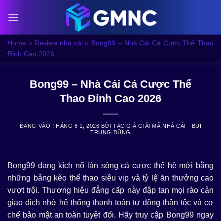
Bỏ
qua
nội
dung
Home
»
Review nhà cái
»
Bong99 – Nhà Cái Cá Cược Thể Thao
Đỉnh Cao 2026
Bong99 – Nhà Cái Cá Cược Thể
Thao Đỉnh Cao 2026
ĐĂNG VÀO
THÁNG 6 1, 2026
BỞI
TÁC GIẢ GIẢI MÃ NHÀ CÁI - BÙI
TRUNG DŨNG
Bong99 đang kích nổ làn sóng cá cược thế hệ mới bằng
những bảng kèo thể thao siêu vip và tỷ lệ ăn thưởng cao
vượt trội. Thương hiệu đẳng cấp này đập tan mọi rào cản
giao dịch nhờ hệ thống thanh toán tự động thần tốc và cơ
chế bảo mật an toàn tuyệt đối. Hãy truy cập Bong99 ngay