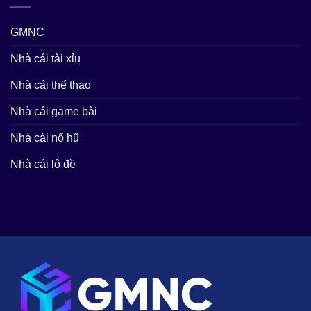
Chinh Phục Đỉnh Cao Dabet – Thánh Địa Đổi Đời Xanh Chín
GMNC
Nhà cái tài xỉu
Nhà cái thể thao
Nhà cái game bài
Nhà cái nổ hũ
Nhà cái lô đề
11win – Kích Nổ Quỹ Thưởng Khủng Đổi Đời Trong 1 Phút