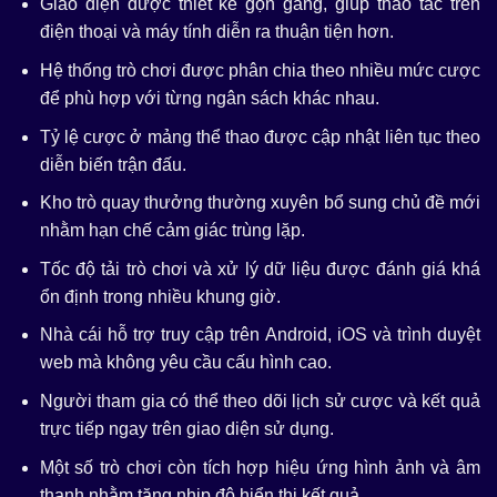
Giao diện được thiết kế gọn gàng, giúp thao tác trên
điện thoại và máy tính diễn ra thuận tiện hơn.
Hệ thống trò chơi được phân chia theo nhiều mức cược
để phù hợp với từng ngân sách khác nhau.
Tỷ lệ cược ở mảng thể thao được cập nhật liên tục theo
diễn biến trận đấu.
Kho trò quay thưởng thường xuyên bổ sung chủ đề mới
nhằm hạn chế cảm giác trùng lặp.
Tốc độ tải trò chơi và xử lý dữ liệu được đánh giá khá
ổn định trong nhiều khung giờ.
Nhà cái hỗ trợ truy cập trên Android, iOS và trình duyệt
web mà không yêu cầu cấu hình cao.
Người tham gia có thể theo dõi lịch sử cược và kết quả
trực tiếp ngay trên giao diện sử dụng.
Một số trò chơi còn tích hợp hiệu ứng hình ảnh và âm
thanh nhằm tăng nhịp độ hiển thị kết quả.