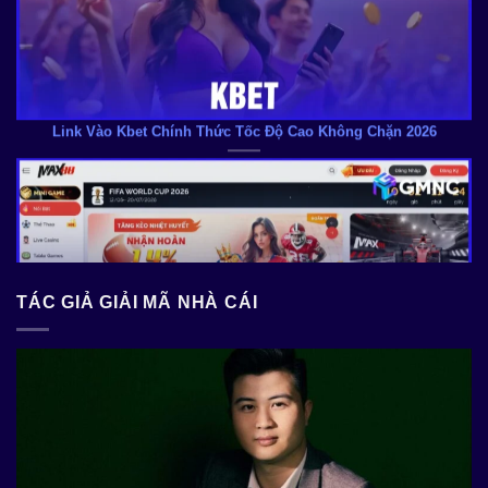
Max88 Casino – Sảnh Chơi Xanh Chín, Thắng Lớn
TÁC GIẢ GIẢI MÃ NHÀ CÁI
Net88 Thể Thao – Kịch Tính Từng Giây, Thắng Lớn