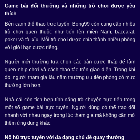
Game bài đổi thưởng và những trò chơi được yêu
thích
Bên cạnh thể thao trực tuyến, Bong99 còn cung cấp nhiều
trò chơi quen thuộc như tiến lên miền Nam, baccarat,
poker và tài xỉu. Mỗi trò chơi được chia thành nhiều phòng
với giới hạn cược riêng.
Người mới thường lựa chọn các bàn cược thấp để làm
quen nhịp chơi và cách thao tác trên giao diện. Trong khi
đó, người tham gia lâu năm thường ưu tiên phòng có mức
thưởng lớn hơn.
Nhà cái còn tích hợp tính năng trò chuyện trực tiếp trong
một số game bài trực tuyến. Người dùng có thể trao đổi
nhanh với nhau ngay trong lúc tham gia mà không cần mở
thêm ứng dụng khác.
Nổ hũ trực tuyến với đa dạng chủ đề quay thưởng