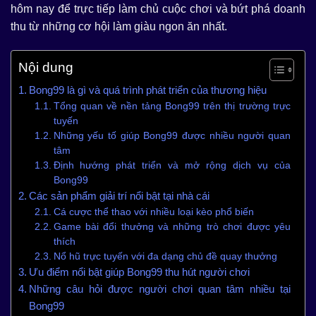
hôm nay để trực tiếp làm chủ cuộc chơi và bứt phá doanh
thu từ những cơ hội làm giàu ngon ăn nhất.
Nội dung
Bong99 là gì và quá trình phát triển của thương hiệu
Tổng quan về nền tảng Bong99 trên thị trường trực
tuyến
Những yếu tố giúp Bong99 được nhiều người quan
tâm
Định hướng phát triển và mở rộng dịch vụ của
Bong99
Các sản phẩm giải trí nổi bật tại nhà cái
Cá cược thể thao với nhiều loại kèo phổ biến
Game bài đổi thưởng và những trò chơi được yêu
thích
Nổ hũ trực tuyến với đa dạng chủ đề quay thưởng
Ưu điểm nổi bật giúp Bong99 thu hút người chơi
Những câu hỏi được người chơi quan tâm nhiều tại
Bong99