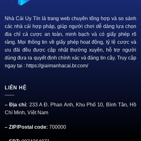
Nhà Cái Uy Tín
là trang web chuyên tổng hợp và so sánh
Gem88 – Thánh Địa Cá Cược Thế Hệ Mới Săn Hũ Tỷ Đồng
các nhà cái hợp pháp, giúp người chơi dễ dàng lựa chọn
địa chỉ cá cược an toàn, minh bạch và có giấy phép rõ
ràng. Mọi thông tin về giấy phép hoạt động, tỷ lệ cược và
ưu đãi đều được cập nhật thường xuyên, hỗ trợ người
dùng đưa ra quyết định chính xác và đáng tin cậy. Truy cập
ngay tại :
https://giaimanhacai.br.com/
LIÊN HỆ
Khám Phá Sky88 – Siêu Nền Tảng Đổi Đời Trong 1 Phút
– Địa chỉ:
233 A Đ. Phan Anh, Khu Phố 10, Bình Tân, Hồ
Chí Minh, Việt Nam
– ZIP/Postal code:
700000