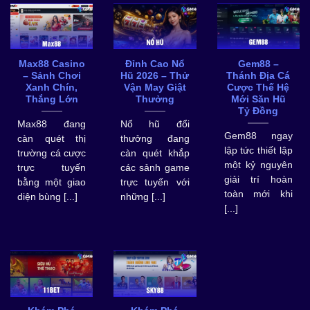
Max88 Casino
Đỉnh Cao Nổ
Gem88 –
– Sảnh Chơi
Hũ 2026 – Thử
Thánh Địa Cá
Xanh Chín,
Vận May Giật
Cược Thế Hệ
Thắng Lớn
Thưởng
Mới Săn Hũ
Tỷ Đồng
Max88 đang
Nổ hũ đổi
Gem88 ngay
càn quét thị
thưởng đang
lập tức thiết lập
trường cá cược
càn quét khắp
một kỷ nguyên
trực tuyến
các sảnh game
giải trí hoàn
bằng một giao
trực tuyến với
toàn mới khi
diện bùng [...]
những [...]
[...]