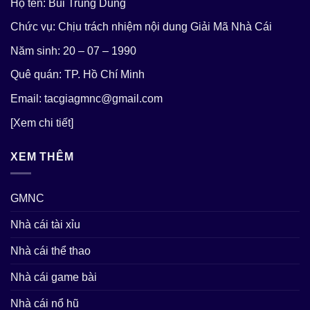
Họ tên: Bùi Trung Dũng
Chức vụ: Chịu trách nhiệm nội dung Giải Mã Nhà Cái
Năm sinh: 20 – 07 – 1990
Quê quán: TP. Hồ Chí Minh
Email:
tacgiagmnc@gmail.com
Ta88 – Khởi Động Kỷ Nguyên Làm Giàu Săn Hũ Triệu Đô
[
Xem chi tiết
]
XEM THÊM
GMNC
Nhà cái tài xỉu
Nhà cái thể thao
Chinh Phục Đỉnh Cao Dabet – Thánh Địa Đổi Đời Xanh Chín
Nhà cái game bài
Nhà cái nổ hũ