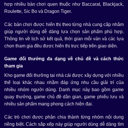
hợp nhiều bàn chơi quen thuộc như Baccarat, Blackjack,
Roulette, Sic Bo và Dragon Tiger.
Các bàn chơi được hiển thị theo từng nhà cung cấp nhằm
giúp người dùng dễ dàng lựa chọn sản phẩm phù hợp.
Thông tin về lịch sử kết quả, thời gian mỗi ván và các lựa
chọn tham gia đều được hiển thị trực tiếp trên giao diện.
Game đổi thưởng đa dạng về chủ đề và cách thức
tham gia
Kho game đổi thưởng tại nhà cái được xây dựng với nhiều
thể loại khác nhau nhằm đáp ứng nhu cầu giải trí của
nhiều nhóm người dùng. Danh mục này bao gồm game
quay thưởng, game chủ đề dân gian, game phiêu lưu và
nhiều sản phẩm mang phong cách hiện đại.
Các trò chơi được phân chia thành từng nhóm nội dung
riêng biệt. Cách sắp xếp này giúp người dùng dễ dàng tìm