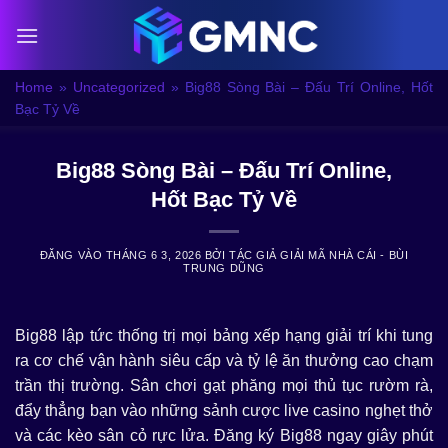
Bỏ
qua
nội
dung
Home
»
Uncategorized
»
Big88 Sòng Bài – Đấu Trí Online, Hốt
Bạc Tỷ Về
Big88 Sòng Bài – Đấu Trí Online,
Hốt Bạc Tỷ Về
ĐĂNG VÀO
THÁNG 6 3, 2026
BỞI
TÁC GIẢ GIẢI MÃ NHÀ CÁI - BÙI
TRUNG DŨNG
Big88 lập tức thống trị mọi bảng xếp hạng giải trí khi tung
ra cơ chế vận hành siêu cấp và tỷ lệ ăn thưởng cao chạm
trần thị trường. Sân chơi gạt phăng mọi thủ tục rườm rà,
đẩy thẳng bạn vào những sảnh cược live casino nghẹt thở
và các kèo sân cỏ rực lửa. Đăng ký Big88 ngay giây phút