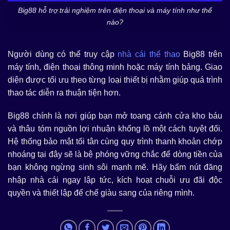
Big88 hỗ trợ trải nghiệm trên điện thoại và máy tính như thế
nào?
Người dùng có thể truy cập
nhà cái thể thao
Big88 trên
máy tính, điện thoại thông minh hoặc máy tính bảng. Giao
diện được tối ưu theo từng loại thiết bị nhằm giúp quá trình
thao tác diễn ra thuận tiện hơn.
Big88 chính là nơi giúp bạn mở toang cánh cửa kho báu
và thâu tóm nguồn lợi nhuận khổng lồ một cách tuyệt đối.
Hệ thống bảo mật tối tân cùng quy trình thanh khoản chớp
nhoáng tại đây sẽ là bệ phóng vững chắc để dòng tiền của
bạn không ngừng sinh sôi mạnh mẽ. Hãy bấm nút đăng
nhập nhà cái ngay lập tức, kích hoạt chuỗi ưu đãi độc
quyền và thiết lập đế chế giàu sang của riêng mình.