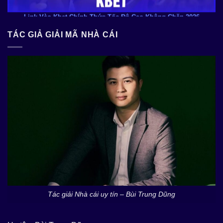
TÁC GIẢ GIẢI MÃ NHÀ CÁI
Max88 Casino – Sảnh Chơi Xanh Chín, Thắng Lớn
Net88 Thể Thao – Kịch Tính Từng Giây, Thắng Lớn
Tác giải Nhà cái uy tín – Bùi Trung Dũng