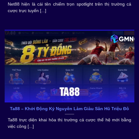
Net88 hiện là cái tên chiếm trọn spotlight trên thị trường cá
cược trực tuyến [...]
Ta88 – Khởi Động Kỷ Nguyên Làm Giàu Săn Hũ Triệu Đô
Ta88 trực diện khai hỏa thị trường cá cược thế hệ mới bằng
việc công [...]