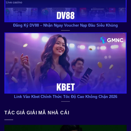
Link Vào Kbet Chính Thức Tốc Độ Cao Không Chặn 2026
TÁC GIẢ GIẢI MÃ NHÀ CÁI
Max88 Casino – Sảnh Chơi Xanh Chín, Thắng Lớn