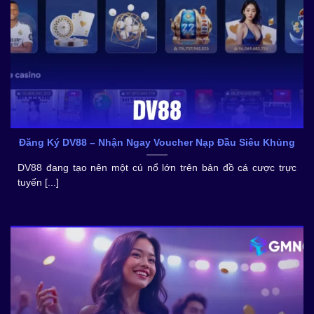
Đăng Ký DV88 – Nhận Ngay Voucher Nạp Đầu Siêu Khủng
DV88 đang tạo nên một cú nổ lớn trên bản đồ cá cược trực
tuyến [...]