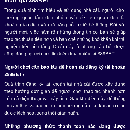
tham gia 388BET
Trong quá trình tìm hiểu và sử dụng nhà cái, người chơi
thường quan tâm đến nhiều vấn đề liên quan đến tài
khoản, giao dịch và khả năng hỗ trợ từ hệ thống. Đối với
người mới, việc nắm rõ những thông tin cơ bản sẽ giúp
thao tác thuận tiện hơn và hạn chế những khó khăn khi trải
nghiệm trên nền tảng. Dưới đây là những câu hỏi được
cộng đồng người chơi tìm kiếm khá nhiều tại 388BET.
Người chơi cần bao lâu để hoàn tất đăng ký tài khoản
388BET?
Quá trình đăng ký tài khoản tại nhà cái được xây dựng
theo hướng đơn giản để người chơi thao tác nhanh hơn
trên cả điện thoại và máy tính. Sau khi điền đầy đủ thông
tin cần thiết và xác minh theo hướng dẫn, tài khoản có thể
được kích hoạt trong thời gian ngắn.
Những phương thức thanh toán nào đang được