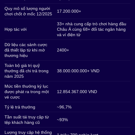
Quy mô số lượng người
17.200.000+
chơi chốt ở mốc 12/2025
33+ nhà cung cấp trò chơi hàng đầu
Hợp tác với
Châu Á cùng 68+ đối tác ngân hàng
và ví điện tử
Dữ liệu các sảnh cược
đã thiết lập từ khi mở
2400+
thương hiệu
Toàn bộ giá trị quỹ
thưởng đã chi trả trong
38.000.000.000+ VND
năm 2025
Mức tiền thưởng kỷ lục
được phát ra trong một
12.854.367.000 VND
vé cược
Tỷ lệ trả thưởng
~96,7%
Tần suất tái truy cập từ
~93%
tệp khách hàng cũ
Lượng truy cập hệ thống
1 triệu 700 nghìn lượt