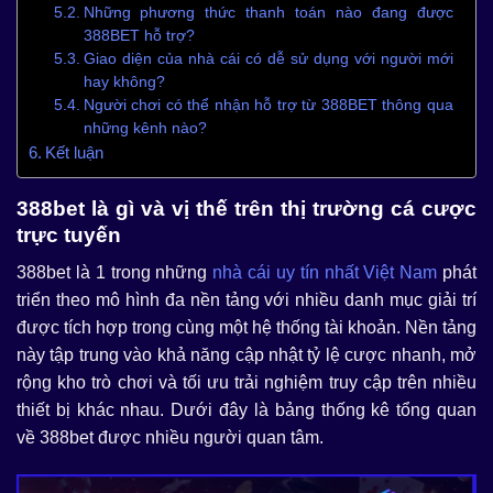
Những phương thức thanh toán nào đang được
388BET hỗ trợ?
Giao diện của nhà cái có dễ sử dụng với người mới
hay không?
Người chơi có thể nhận hỗ trợ từ 388BET thông qua
những kênh nào?
Kết luận
388bet là gì và vị thế trên thị trường cá cược
trực tuyến
388bet là 1 trong những
nhà cái uy tín nhất Việt Nam
phát
triển theo mô hình đa nền tảng với nhiều danh mục giải trí
được tích hợp trong cùng một hệ thống tài khoản. Nền tảng
này tập trung vào khả năng cập nhật tỷ lệ cược nhanh, mở
rộng kho trò chơi và tối ưu trải nghiệm truy cập trên nhiều
thiết bị khác nhau. Dưới đây là bảng thống kê tổng quan
về 388bet được nhiều người quan tâm.