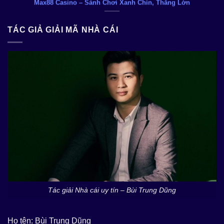
TÁC GIẢ GIẢI MÃ NHÀ CÁI
Net88 Thể Thao – Kịch Tính Từng Giây, Thắng Lớn
Ta88 – Khởi Động Kỷ Nguyên Làm Giàu Săn Hũ Triệu Đô
Tác giải Nhà cái uy tín – Bùi Trung Dũng
Họ tên: Bùi Trung Dũng