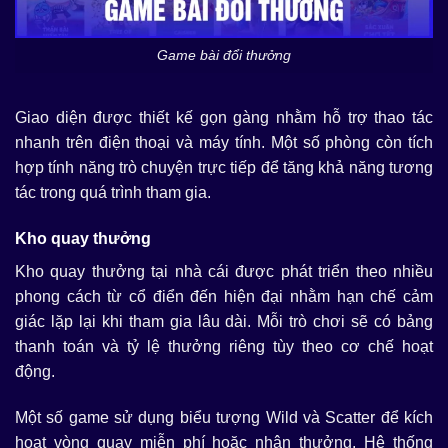
Game bài đổi thưởng
Giao diện được thiết kế gọn gàng nhằm hỗ trợ thao tác
nhanh trên điện thoại và máy tính. Một số phòng còn tích
hợp tính năng trò chuyện trực tiếp để tăng khả năng tương
tác trong quá trình tham gia.
Kho quay thưởng
Kho quay thưởng tại nhà cái được phát triển theo nhiều
phong cách từ cổ điển đến hiện đại nhằm hạn chế cảm
giác lặp lại khi tham gia lâu dài. Mỗi trò chơi sẽ có bảng
thanh toán và tỷ lệ thưởng riêng tùy theo cơ chế hoạt
động.
Một số game sử dụng biểu tượng Wild và Scatter để kích
hoạt vòng quay miễn phí hoặc nhân thưởng. Hệ thống