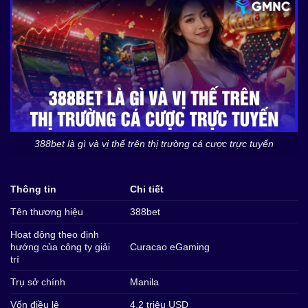
388bet là gì và vị thế trên thị trường cá cược trực tuyến
Thông tin
Chi tiết
Tên thương hiệu
388bet
Hoạt động theo định
hướng của công ty giải
Curacao eGaming
trí
Trụ sở chính
Manila
Vốn điều lệ
4,2 triệu USD