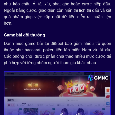
như kèo châu Á, tài xỉu, phạt góc hoặc cược hiệp đấu.
Ngoài bảng cược, giao diện còn hiển thị lịch thi đấu và kết
quả nhằm giúp việc cập nhật dữ liệu diễn ra thuận tiện
hơn.
Game bài đổi thưởng
Danh mục game bài tại 388bet bao gồm nhiều trò quen
thuộc như baccarat, poker, tiến lên miền Nam và tài xỉu.
Các phòng chơi được phân chia theo nhiều mức cược để
phù hợp với từng nhóm người tham gia khác nhau.