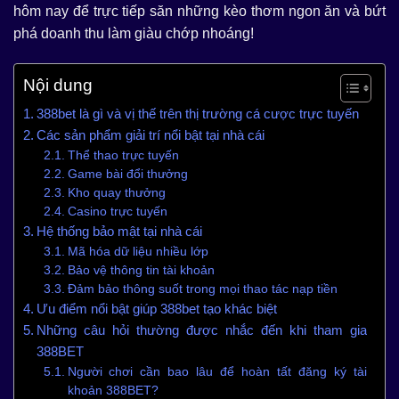
hôm nay để trực tiếp săn những kèo thơm ngon ăn và bứt
phá doanh thu làm giàu chớp nhoáng!
Nội dung
388bet là gì và vị thế trên thị trường cá cược trực tuyến
Các sản phẩm giải trí nổi bật tại nhà cái
Thể thao trực tuyến
Game bài đổi thưởng
Kho quay thưởng
Casino trực tuyến
Hệ thống bảo mật tại nhà cái
Mã hóa dữ liệu nhiều lớp
Bảo vệ thông tin tài khoản
Đảm bảo thông suốt trong mọi thao tác nạp tiền
Ưu điểm nổi bật giúp 388bet tạo khác biệt
Những câu hỏi thường được nhắc đến khi tham gia
388BET
Người chơi cần bao lâu để hoàn tất đăng ký tài
khoản 388BET?