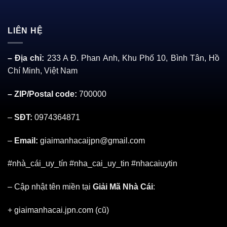
LIÊN HỆ
– Địa chỉ:
233 A Đ. Phan Anh, Khu Phố 10, Bình Tân, Hồ
Chí Minh, Việt Nam
– ZIP/Postal code:
700000
Oxbet – Vũ Trụ Cá Cược Thế Hệ Mới Bứt Phá Giàu Sang
–
SĐT:
0974364871
–
Email:
giaimanhacaijpn@gmail.com
#nhà_cái_uy_tín #nha_cai_uy_tin #nhacaiuytin
– Cập nhật tên miền tại
Giải Mã Nhà Cái
:
+
giaimanhacai.jpn.com
(cũ)
Zbet – Đệ Nhất Nhà Cái Cá Cược Bản Lĩnh Thượng Lưu