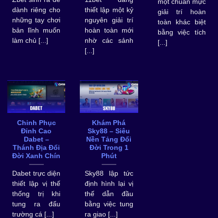
một chuẩn mực
dành riêng cho
thiết lập một kỷ
giải trí hoàn
những tay chơi
nguyên giải trí
toàn khác biệt
bản lĩnh muốn
hoàn toàn mới
bằng việc tích
làm chủ [...]
nhờ các sảnh
[...]
[...]
Chinh Phục
Khám Phá
Đỉnh Cao
Sky88 – Siêu
Dabet –
Nền Tảng Đổi
Thánh Địa Đổi
Đời Trong 1
Đời Xanh Chín
Phút
Dabet trực diện
Sky88 lập tức
thiết lập vị thế
định hình lại vị
Big88 Sòng Bài – Đấu Trí Online, Hốt Bạc Tỷ Về
thống trị khi
thế dẫn đầu
tung ra đấu
bằng việc tung
trường cá [...]
ra giao [...]